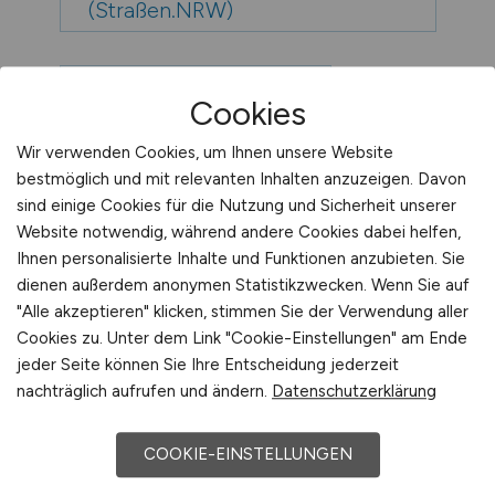
(Straßen.NRW)
Jobs bei Schroff GmbH
Cookies
Wir verwenden Cookies, um Ihnen unsere Website
Jobs bei PDR Recycling GmbH +
bestmöglich und mit relevanten Inhalten anzuzeigen. Davon
Co KG
sind einige Cookies für die Nutzung und Sicherheit unserer
Website notwendig, während andere Cookies dabei helfen,
Ihnen personalisierte Inhalte und Funktionen anzubieten. Sie
Jobs bei Landwirtschaftskammer
dienen außerdem anonymen Statistikzwecken. Wenn Sie auf
Nordrhein-Westfalen
"Alle akzeptieren" klicken, stimmen Sie der Verwendung aller
Cookies zu. Unter dem Link "Cookie-Einstellungen" am Ende
jeder Seite können Sie Ihre Entscheidung jederzeit
Jobs bei Nephrocare Mettmann
nachträglich aufrufen und ändern.
Datenschutzerklärung
GmbH Medizinisches
Versorgungszentrum
COOKIE-EINSTELLUNGEN