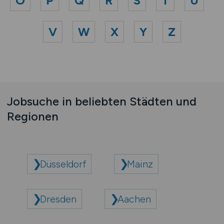
O
P
Q
R
S
T
U
V
W
X
Y
Z
Jobsuche in beliebten Städten und
Regionen
Düsseldorf
Mainz
Dresden
Aachen