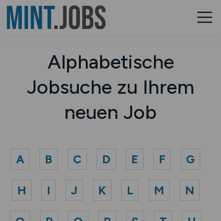
Alphabetische
Jobsuche zu Ihrem
neuen Job
A
B
C
D
E
F
G
H
I
J
K
L
M
N