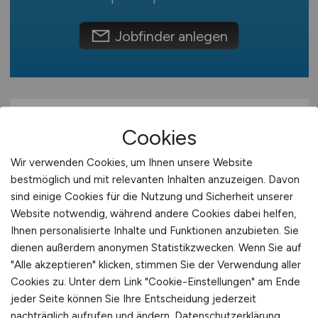
Europa
International
Jobfinder anlegen
Cookies
Wir verwenden Cookies, um Ihnen unsere Website
bestmöglich und mit relevanten Inhalten anzuzeigen. Davon
sind einige Cookies für die Nutzung und Sicherheit unserer
Kraftfahrzeugmechatroniker*in
Website notwendig, während andere Cookies dabei helfen,
Ihnen personalisierte Inhalte und Funktionen anzubieten. Sie
oder Land- und
dienen außerdem anonymen Statistikzwecken. Wenn Sie auf
Baumaschinenmechatroniker*in
"Alle akzeptieren" klicken, stimmen Sie der Verwendung aller
Cookies zu. Unter dem Link "Cookie-Einstellungen" am Ende
Landeshauptstadt München
jeder Seite können Sie Ihre Entscheidung jederzeit
nachträglich aufrufen und ändern.
Datenschutzerklärung