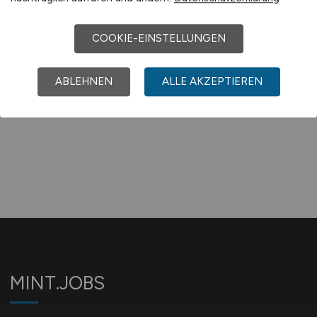
vor 2 Tagen
München
COOKIE-EINSTELLUNGEN
ABLEHNEN
ALLE AKZEPTIEREN
1
MINT.JOBS