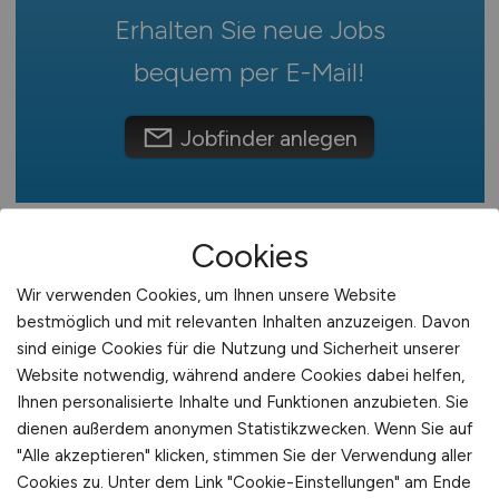
mehr
Erhalten Sie neue Jobs
Österreich
Schweiz
bequem per
E-Mail
!
Europa
International
Jobfinder anlegen
Cookies
Wir verwenden Cookies, um Ihnen unsere Website
bestmöglich und mit relevanten Inhalten anzuzeigen. Davon
sind einige Cookies für die Nutzung und Sicherheit unserer
Website notwendig, während andere Cookies dabei helfen,
Ihnen personalisierte Inhalte und Funktionen anzubieten. Sie
Medieninformatiker /
dienen außerdem anonymen Statistikzwecken. Wenn Sie auf
Mediengestalter
(m/w/d)
als
"Alle akzeptieren" klicken, stimmen Sie der Verwendung aller
Cookies zu. Unter dem Link "Cookie-Einstellungen" am Ende
Team Lead Media Production