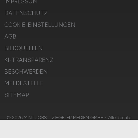
IMPRESSUM
DATENSCHUTZ
COOKIE-EINSTELLUNGEN
AGB
BILDQUELLEN
KI-TRANSPARENZ
BESCHWERDEN
MELDESTELLE
SITEMAP
© 2026 MINT.JOBS – ZIEGELER MEDIEN GMBH • Alle Rechte
vorbehalten.