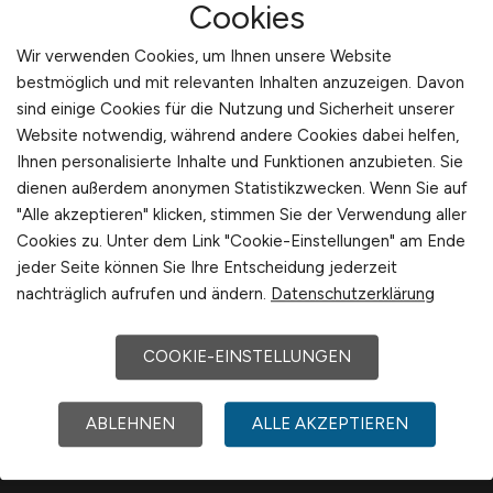
Erhalten Sie neue Jobs
Cookies
Automotive
Thüringen
Deutschlandweit
bequem per
E-Mail
!
mehr
Wir verwenden Cookies, um Ihnen unsere Website
Österreich
bestmöglich und mit relevanten Inhalten anzuzeigen. Davon
sind einige Cookies für die Nutzung und Sicherheit unserer
Schweiz
Jobfinder anlegen
Website notwendig, während andere Cookies dabei helfen,
Europa
Ihnen personalisierte Inhalte und Funktionen anzubieten. Sie
International
dienen außerdem anonymen Statistikzwecken. Wenn Sie auf
"Alle akzeptieren" klicken, stimmen Sie der Verwendung aller
1
Cookies zu. Unter dem Link "Cookie-Einstellungen" am Ende
jeder Seite können Sie Ihre Entscheidung jederzeit
nachträglich aufrufen und ändern.
Datenschutzerklärung
COOKIE-EINSTELLUNGEN
ABLEHNEN
ALLE AKZEPTIEREN