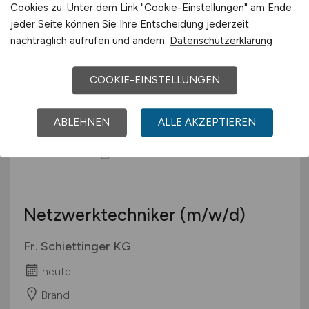
J. Rettenmaier & Söhne GmbH + Co KG
Cookies zu. Unter dem Link "Cookie-Einstellungen" am Ende
jeder Seite können Sie Ihre Entscheidung jederzeit
heute
nachträglich aufrufen und ändern.
Datenschutzerklärung
Rosenberg
COOKIE-EINSTELLUNGEN
ABLEHNEN
ALLE AKZEPTIEREN
Netzwerktechniker
(m/w/d)
Fr. Schiettinger KG
heute
Brand