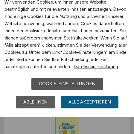
Wir verwenden Cookies, um Ihnen unsere Website
bestmöglich und mit relevanten Inhalten anzuzeigen. Davon
sind einige Cookies für die Nutzung und Sicherheit unserer
Website notwendig, während andere Cookies dabei helfen,
Instandhalter:in
Ihnen personalisierte Inhalte und Funktionen anzubieten. Sie
dienen außerdem anonymen Statistikzwecken. Wenn Sie auf
(Elektronik/Mechatronik) für
"Alle akzeptieren" klicken, stimmen Sie der Verwendung aller
Produktionsanlagen
(m/w/d)
Cookies zu. Unter dem Link "Cookie-Einstellungen" am Ende
jeder Seite können Sie Ihre Entscheidung jederzeit
Greiner Bio-One GmbH
nachträglich aufrufen und ändern.
Datenschutzerklärung
gestern
COOKIE-EINSTELLUNGEN
Frickenhausen
ABLEHNEN
ALLE AKZEPTIEREN