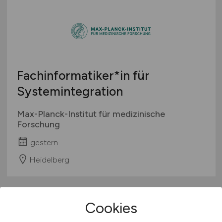
Fachinformatiker*in für
Systemintegration
Max-Planck-Institut für medizinische
Forschung
gestern
Heidelberg
Cookies