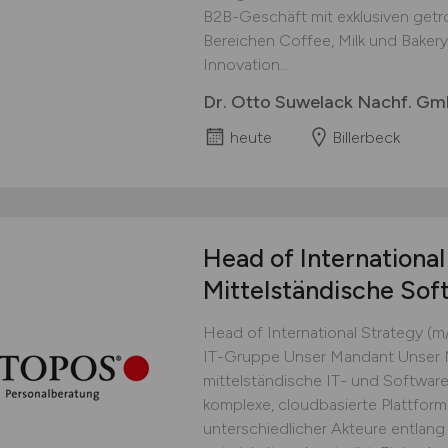
B2B-Geschäft mit exklusiven getr
Bereichen Coffee, Milk und Bakery
Innovation...
Dr. Otto Suwelack Nachf. Gm
heute
Billerbeck
Head of Internationa
Mittelständische Sof
Head of International Strategy (m
IT-Gruppe Unser Mandant Unser Ma
mittelständische IT- und Software
komplexe, cloudbasierte Plattform
unterschiedlicher Akteure entlang