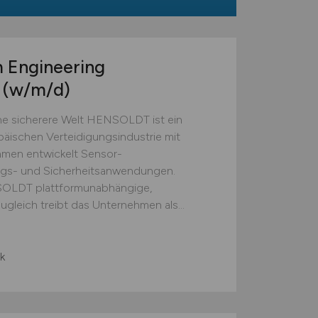
m Engineering
A
(w/m/d)
e sicherere Welt HENSOLDT ist ein
äischen Verteidigungsindustrie mit
hmen entwickelt Sensor-
ngs- und Sicherheitsanwendungen.
SOLDT plattformunabhängige,
gleich treibt das Unternehmen als...
k