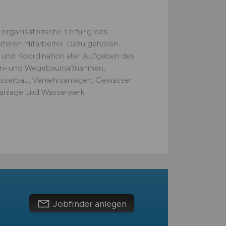
 organisatorische Leitung des
iteren Mitarbeiter. Dazu gehören
und Koordination aller Auf­gaben des
aßen‑ und Wegebaumaßnahmen,
sserbau, Verkehrsanlagen, Ge­wässer
nlage und Wasserwerk ...
Jobfinder anlegen