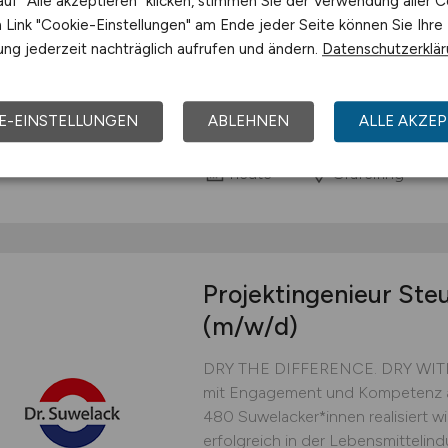
uf "Alle akzeptieren" klicken, stimmen Sie der Verwendung aller C
Biotech ist Spezialist für die En
Link "Cookie-Einstellungen" am Ende jeder Seite können Sie Ihre
immunologisch wirksamen biophar
ng jederzeit nachträglich aufrufen und ändern.
Datenschutzerklä
Prophylaxe oder Therapie immunol
Schwerpunkt liegt auf dem Einsatz
Neovii Biotech...
E-EINSTELLUNGEN
ABLEHNEN
ALLE AKZEP
Neovii Biotech GmbH
heute
Gräfelfing
Projektingenieur Ste
(m/w/d)
DRY THE DIFFERENCE. DRY WITH 
mit Engagement und Kompetenz a
480 Suwelacker*innen realisiert wi
erfolgreich in der Lebensmittelind