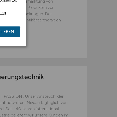
ookies zu.
twicklung und Vermarktung von
mazeutischen Produkten zur
rung
ogischer Erkrankungen. Der
 innovativer Antikörpertherapien.
TIEREN
uerungstechnik
PASSION . Unser Anspruch, der
uf höchstem Niveau tagtäglich von
rd. Seit 140 Jahren international
ustrie beliefern wir unsere Kunden im