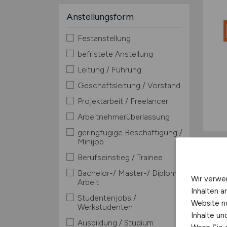
Anstellungsform
Festanstellung
befristete Anstellung
Leitung / Führung
Geschäftsleitung / Vorstand
Projektarbeit / Freelancer
Arbeitnehmerüberlassung
geringfügige Beschäftigung /
Minijob
Berufseinstieg / Trainee
Bachelor-/ Master-/ Diplom-
Wir verwe
Arbeit
Inhalten a
Studentenjobs /
Website n
Werkstudenten
Inhalte u
Ausbildung / Studium