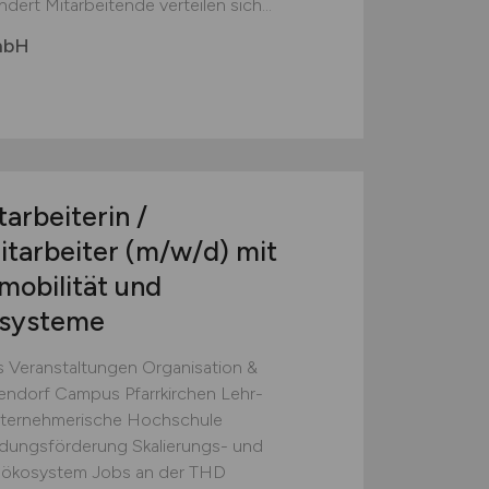
ndert Mitarbeitende verteilen sich...
mbH
arbeiterin /
itarbeiter
(m/w/d)
mit
mobilität und
ssysteme
 Veranstaltungen Organisation &
ndorf Campus Pfarrkirchen Lehr-
ternehmerische Hochschule
dungsförderung Skalierungs- und
sökosystem Jobs an der THD