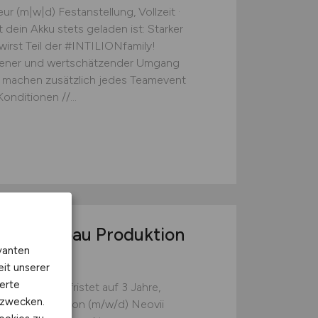
ur (m|w|d) Festanstellung, Vollzeit ·
dein Akku stets geladen ist: Starker
irst Teil der #INTILIONfamily!
fener und wertschätzender Umgang
d machen zusätzlich jedes Teamevent
nditionen //...
ieur Neubau Produktion
vanten
eit unserer
erte
itpunkt, befristet auf 3 Jahre,
kzwecken.
eubau Produktion (m/w/d) Neovii