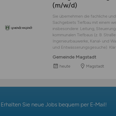
(m/w/d)
Sie übernehmen die fachliche und
Sachgebiets Tiefbau mit einem we
insbesondere: Leitung, Steuerung 
kommunalen Tiefbaus (z. B. Str
Ingenieurbauwerke, Kanal‑ und Wa
und Entwässerungsgesuche). Klära
Gemeinde Magstadt
heute
Magstadt
Erhalten Sie neue Jobs bequem per
E-Mail
!