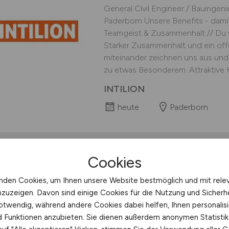
General Civil Engineer / Bauingenie
Paderborn Unsere Benefits - damit 
Teamgeist & Zusammenhalt // Du w
Starker Zusammenhalt und ein of
miteinander zeichnen uns aus un
zu etwas Besonderem. Attraktive Ko
INTILION
heute
Paderborn
Cookies
Qualifizierungsingen
nden Cookies, um Ihnen unsere Website bestmöglich und mit rele
(m/w/d)
nzuzeigen. Davon sind einige Cookies für die Nutzung und Sicherh
otwendig, während andere Cookies dabei helfen, Ihnen personalisi
Wir suchen zum nächstmöglichen Ze
nd Funktionen anzubieten. Sie dienen außerdem anonymen Statisti
eine/n Qualifizierungsingenieur N