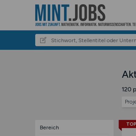
Ak
120 p
Proj
TOP
Bereich