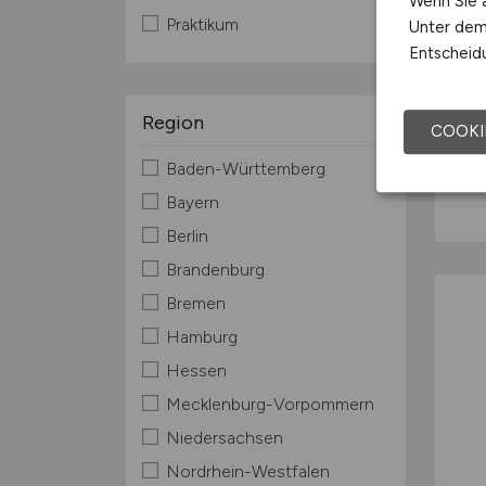
Wenn Sie a
Praktikum
Unter dem 
Entscheidu
Region
COOKI
Baden-Württemberg
Bayern
Berlin
Brandenburg
Bremen
Hamburg
Hessen
Mecklenburg-Vorpommern
Niedersachsen
Nordrhein-Westfalen