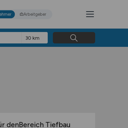
nehmer
Arbeitgeber
ür denBereich Tiefbau