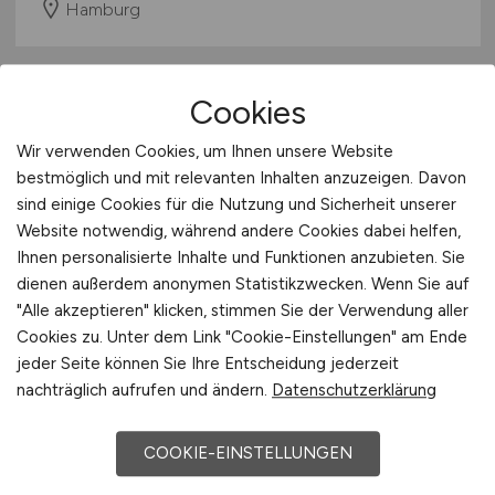
Hamburg
Cookies
Wir verwenden Cookies, um Ihnen unsere Website
bestmöglich und mit relevanten Inhalten anzuzeigen. Davon
sind einige Cookies für die Nutzung und Sicherheit unserer
Website notwendig, während andere Cookies dabei helfen,
Tagschichtelektriker
(m/w/d)
im
Ihnen personalisierte Inhalte und Funktionen anzubieten. Sie
dienen außerdem anonymen Statistikzwecken. Wenn Sie auf
Bereich der elektrischen
"Alle akzeptieren" klicken, stimmen Sie der Verwendung aller
Instandhaltung
Cookies zu. Unter dem Link "Cookie-Einstellungen" am Ende
jeder Seite können Sie Ihre Entscheidung jederzeit
TRIMET Aluminium SE
nachträglich aufrufen und ändern.
Datenschutzerklärung
vor 2 Tagen
COOKIE-EINSTELLUNGEN
Hamburg