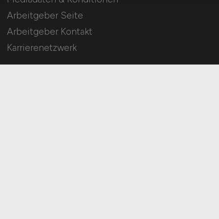
Arbeitgeber Seite
Arbeitgeber Kontakt
Karrierenetzwerk
Für Arbeitnehmer
MINT Jobs suchen
Jobfinder
Arbeitnehmer Registrierung
Social Media & Networks
Gleichberechtigung & Vielfalt