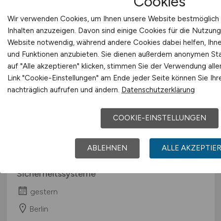
Cookies
Wir verwenden Cookies, um Ihnen unsere Website bestmöglich 
Inhalten anzuzeigen. Davon sind einige Cookies für die Nutzung
Website notwendig, während andere Cookies dabei helfen, Ihnen
und Funktionen anzubieten. Sie dienen außerdem anonymen Sta
auf "Alle akzeptieren" klicken, stimmen Sie der Verwendung all
Link "Cookie-Einstellungen" am Ende jeder Seite können Sie Ihr
nachträglich aufrufen und ändern.
Datenschutzerklärung
Elektriker / Elektroniker als
COOKIE-EINSTELLUNGEN
Servicetechniker
(m/w/d)
Sicherheitstechnik - Berlin
ABLEHNEN
ALLE AKZEPTIE
Securiton GmbH Alarm- und
Sicherheitssysteme
gestern
Berlin