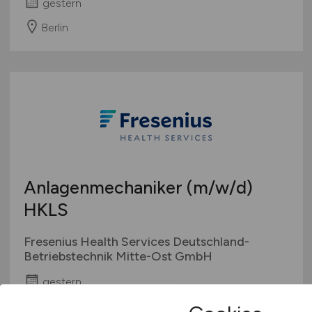
gestern
Berlin
Anlagenmechaniker
(m/w/d)
HKLS
Fresenius Health Services Deutschland-
Betriebstechnik Mitte-Ost GmbH
gestern
Berlin-Buch