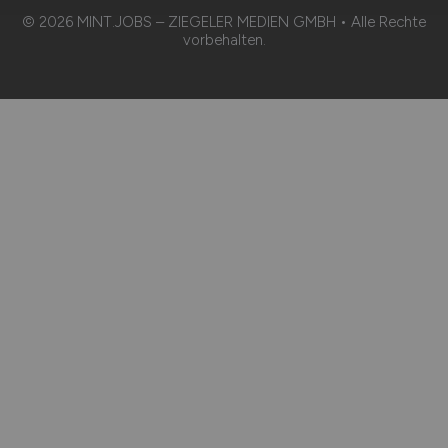
© 2026 MINT.JOBS – ZIEGELER MEDIEN GMBH • Alle Rechte
vorbehalten.