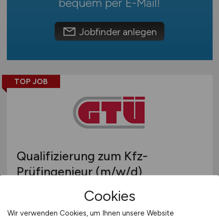
bequem per
E-Mail
!
Schweiz
Europa
Jobfinder anlegen
International
TOP JOB
Qualifizierung zum Kfz-
Prüfingenieur
(m/w/d)
Fahrzeugtechnik
Cookies
GTÜ Gesellschaft für Technische
Wir verwenden Cookies, um Ihnen unsere Website