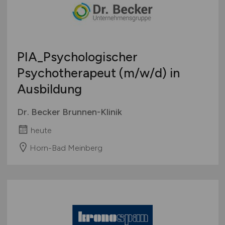
mehr
Österreich
Schweiz
Europa
PIA_Psychologischer
International
Psychotherapeut
(m/w/d)
in
Ausbildung
Dr. Becker Brunnen-Klinik
heute
Horn-Bad Meinberg