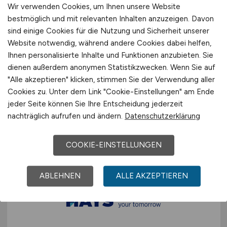
Wir verwenden Cookies, um Ihnen unsere Website
bestmöglich und mit relevanten Inhalten anzuzeigen. Davon
sind einige Cookies für die Nutzung und Sicherheit unserer
Website notwendig, während andere Cookies dabei helfen,
(Senior-) Software Developer -
Ihnen personalisierte Inhalte und Funktionen anzubieten. Sie
RPG / IBM-i
(m/w/d)
dienen außerdem anonymen Statistikzwecken. Wenn Sie auf
"Alle akzeptieren" klicken, stimmen Sie der Verwendung aller
Cookies zu. Unter dem Link "Cookie-Einstellungen" am Ende
Hays
jeder Seite können Sie Ihre Entscheidung jederzeit
vor 6 Tagen
nachträglich aufrufen und ändern.
Datenschutzerklärung
Verl
COOKIE-EINSTELLUNGEN
ABLEHNEN
ALLE AKZEPTIEREN