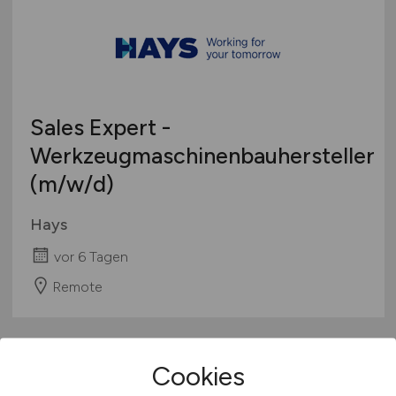
Sales Expert -
Werkzeugmaschinenbauhersteller
(m/w/d)
Hays
vor 6 Tagen
Remote
Cookies