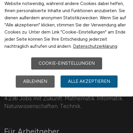
Website notwendig, während andere Cookies dabei helfen,
Schweiz
Ihnen personalisierte Inhalte und Funktionen anzubieten. Sie
Europa
dienen außerdem anonymen Statistikzwecken. Wenn Sie auf
"Alle akzeptieren" klicken, stimmen Sie der Verwendung aller
International
Cookies zu. Unter dem Link "Cookie-Einstellungen" am Ende
jeder Seite können Sie Ihre Entscheidung jederzeit
nachträglich aufrufen und ändern.
Datenschutzerklärung
COOKIE-EINSTELLUNGEN
MINT.JOBS
ABLEHNEN
ALLE AKZEPTIEREN
4.236 Jobs mit Zukunft. Mathematik. Informatik.
Naturwissenschaften. Technik.
Für Arbeitgeber