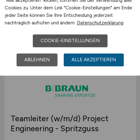
"Alle akzeptieren" klicken, stimmen Sie der Verwendung aller
Ärztin in Weiterbildung
(w/m/d)
Cookies zu. Unter dem Link "Cookie-Einstellungen" am Ende
jeder Seite können Sie Ihre Entscheidung jederzeit
AMD TÜV Rheinland Arbeitsmedizinische
nachträglich aufrufen und ändern.
Datenschutzerklärung
Dienste GmbH
29.07.2026
COOKIE-EINSTELLUNGEN
Kassel
ABLEHNEN
ALLE AKZEPTIEREN
Teamleiter
(w/m/d)
Project
Engineering - Spritzguss