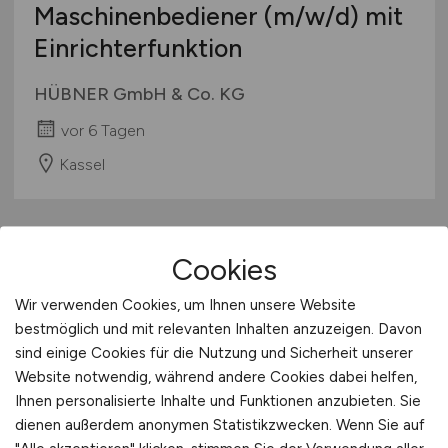
Maschinenbediener
(m/w/d)
mit
Einrichterfunktion
HÜBNER GmbH & Co. KG
vor 6 Tagen
Kassel
Cookies
Wir verwenden Cookies, um Ihnen unsere Website
bestmöglich und mit relevanten Inhalten anzuzeigen. Davon
sind einige Cookies für die Nutzung und Sicherheit unserer
Website notwendig, während andere Cookies dabei helfen,
Arbeitsmediziner*in,
Ihnen personalisierte Inhalte und Funktionen anzubieten. Sie
Betriebsmediziner*in oder Arzt/
dienen außerdem anonymen Statistikzwecken. Wenn Sie auf