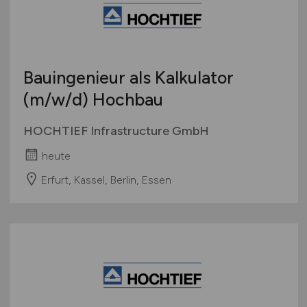
mehr
Österreich
Schweiz
Europa
Bauingenieur als Kalkulator
International
(m/w/d)
Hochbau
HOCHTIEF Infrastructure GmbH
heute
Erfurt, Kassel, Berlin, Essen