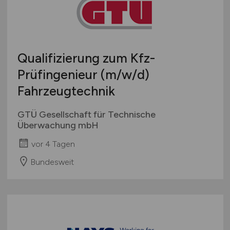
mehr
Österreich
Schweiz
Europa
Qualifizierung zum Kfz-
International
Prüfingenieur
(m/w/d)
Fahrzeugtechnik
GTÜ Gesellschaft für Technische
Überwachung mbH
vor 4 Tagen
Bundesweit