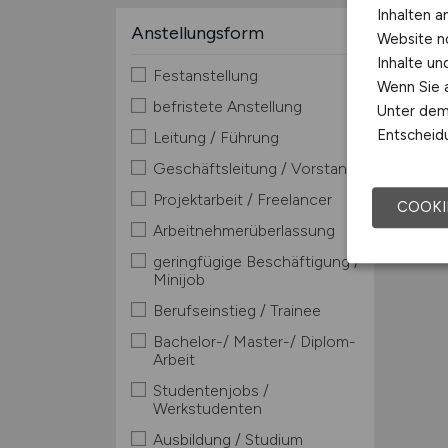
Inhalten a
Anstellungsform
Website n
Inhalte u
Festanstellung
Wenn Sie a
befristete Anstellung
Unter dem 
Entscheidu
Leitung / Führung
Geschäftsleitung / Vorstand
Projektarbeit / Freelancer
COOKI
Arbeitnehmerüberlassung
geringfügige Beschäftigung /
Minijob
Berufseinstieg / Trainee
Bachelor-/ Master-/ Diplom-
Arbeit
Studentenjobs /
Werkstudenten
Ausbildung / Studium