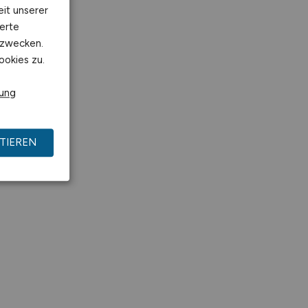
eit unserer
erte
kzwecken.
ookies zu.
rung
TIEREN