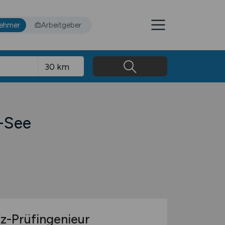
nehmer
Arbeitgeber
-See
fz-Prüfingenieur