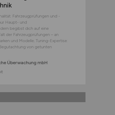
hnik
nalität: Fahrzeugprüfungen und -
nur Haupt- und
ern begibst dich auf eine
lfalt der Fahrzeugprüfungen – an
arken und Modelle; Tuning-Expertise:
nd Begutachtung von getunten
ische Überwachung mbH
it