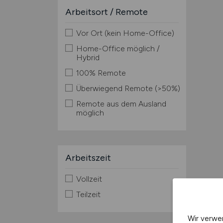
Arbeitsort / Remote
Vor Ort (kein Home-Office)
Home-Office möglich /
Hybrid
100% Remote
Überwiegend Remote (>50%)
Remote aus dem Ausland
möglich
Arbeitszeit
Vollzeit
Teilzeit
Wir verwe