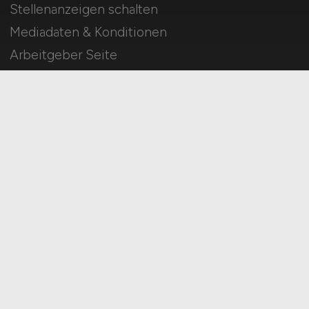
Stellenanzeigen schalten
Mediadaten & Konditionen
Arbeitgeber Seite
Arbeitgeber Kontakt
Karrierenetzwerk
Für Arbeitnehmer
MINT Jobs suchen
Jobfinder
Arbeitnehmer Registrierung
Social Media & Networks
Gleichberechtigung & Vielfalt