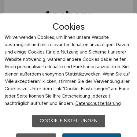
Cookies
Wir verwenden Cookies, um Ihnen unsere Website
bestmöglich und mit relevanten Inhalten anzuzeigen. Davon
Kundendiensttechniker /
sind einige Cookies für die Nutzung und Sicherheit unserer
Anlagenmechaniker / Monteur
Website notwendig, während andere Cookies dabei helfen,
(m/w/d)
, in Voll-/Teilzeit - Region
Ihnen personalisierte Inhalte und Funktionen anzubieten. Sie
dienen außerdem anonymen Statistikzwecken. Wenn Sie auf
München
"Alle akzeptieren" klicken, stimmen Sie der Verwendung aller
Cookies zu. Unter dem Link "Cookie-Einstellungen" am Ende
Techem Energy Services GmbH
jeder Seite können Sie Ihre Entscheidung jederzeit
heute
nachträglich aufrufen und ändern.
Datenschutzerklärung
Region München
COOKIE-EINSTELLUNGEN