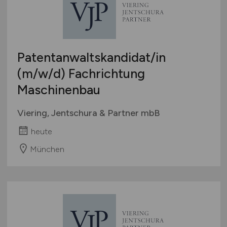
mehr
Österreich
Schweiz
Europa
Patentanwaltskandidat/in
International
(m/w/d)
Fachrichtung
Maschinenbau
Viering, Jentschura & Partner mbB
heute
München