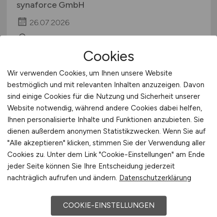
synaforce GmbH
26.07.2026
Hofkirchen
Cookies
Wir verwenden Cookies, um Ihnen unsere Website
bestmöglich und mit relevanten Inhalten anzuzeigen. Davon
sind einige Cookies für die Nutzung und Sicherheit unserer
Website notwendig, während andere Cookies dabei helfen,
Ihnen personalisierte Inhalte und Funktionen anzubieten. Sie
dienen außerdem anonymen Statistikzwecken. Wenn Sie auf
"Alle akzeptieren" klicken, stimmen Sie der Verwendung aller
IT/SAP SD Prozessarchitekt
Cookies zu. Unter dem Link "Cookie-Einstellungen" am Ende
(m/w/d)
jeder Seite können Sie Ihre Entscheidung jederzeit
nachträglich aufrufen und ändern.
Datenschutzerklärung
Hays
COOKIE-EINSTELLUNGEN
13.07.2026