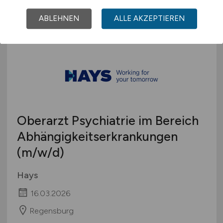
Raum Deggendorf
ABLEHNEN
ALLE AKZEPTIEREN
Oberarzt Psychiatrie im Bereich
Abhängigkeitserkrankungen
(m/w/d)
Hays
16.03.2026
Regensburg