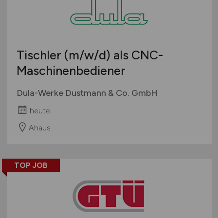
mehr
Österreich
Schweiz
Europa
Tischler
(m/w/d)
als CNC-
International
Maschinenbediener
Dula-Werke Dustmann & Co. GmbH
heute
Ahaus
TOP JOB