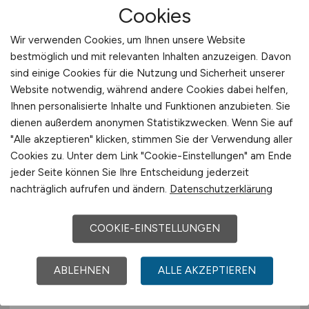
Sachbearbeiter - Bereich
Cookies
Kreditoren/Debitoren
(m/w/d)
Wir verwenden Cookies, um Ihnen unsere Website
bestmöglich und mit relevanten Inhalten anzuzeigen. Davon
Wheelabrator Group GmbH
sind einige Cookies für die Nutzung und Sicherheit unserer
vor 6 Tagen
Website notwendig, während andere Cookies dabei helfen,
Ihnen personalisierte Inhalte und Funktionen anzubieten. Sie
Metelen
dienen außerdem anonymen Statistikzwecken. Wenn Sie auf
"Alle akzeptieren" klicken, stimmen Sie der Verwendung aller
Cookies zu. Unter dem Link "Cookie-Einstellungen" am Ende
jeder Seite können Sie Ihre Entscheidung jederzeit
nachträglich aufrufen und ändern.
Datenschutzerklärung
COOKIE-EINSTELLUNGEN
"Allrounder"
(m/w/d)
für
ABLEHNEN
ALLE AKZEPTIEREN
Versand, Lager und Produktion