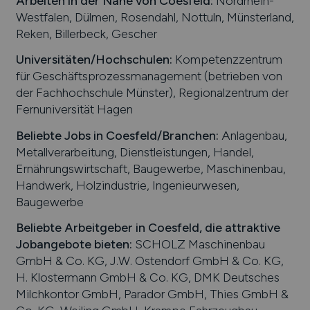
Arbeiten in der Nähe von
Coesfeld
:
Nordrhein-
Westfalen, Dülmen, Rosendahl, Nottuln, Münsterland,
Reken, Billerbeck, Gescher
Universitäten/Hochschulen:
Kompetenzzentrum
für Geschäftsprozessmanagement (betrieben von
der Fachhochschule Münster), Regionalzentrum der
Fernuniversität Hagen
Beliebte Jobs in
Coesfeld
/Branchen
:
Anlagenbau,
Metallverarbeitung, Dienstleistungen, Handel,
Ernährungswirtschaft, Baugewerbe, Maschinenbau,
Handwerk, Holzindustrie, Ingenieurwesen,
Baugewerbe
Beliebte Arbeitgeber in
Coesfeld
, die attraktive
Jobangebote bieten
:
SCHOLZ Maschinenbau
GmbH & Co. KG, J.W. Ostendorf GmbH & Co. KG,
H. Klostermann GmbH & Co. KG, DMK Deutsches
Milchkontor GmbH, Parador GmbH, Thies GmbH &