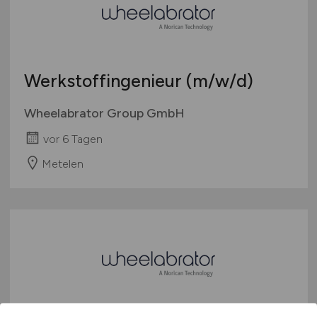
Werkstoffingenieur
(m/w/d)
Wheelabrator Group GmbH
vor 6 Tagen
Metelen