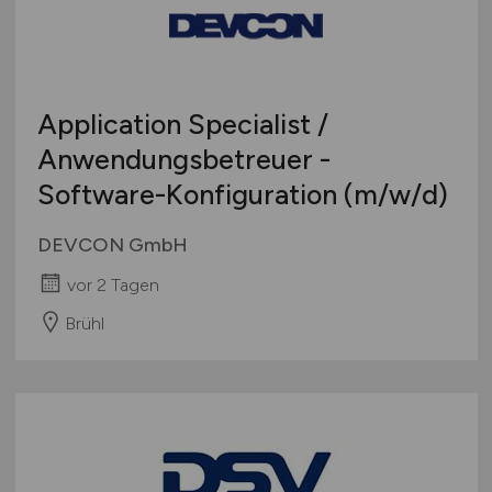
mehr
Österreich
Schweiz
Europa
Application Specialist /
International
Anwendungsbetreuer -
Software-Konfiguration
(m/w/d)
DEVCON GmbH
vor 2 Tagen
Brühl