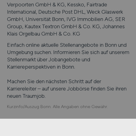
Verpoorten GmbH & KG, Kessko, Fairtrade
International, Deutsche Post DHL, Weck Glaswerk
GmbH, Universität Bonn, IVG Immobilien AG, SER
Group, Kautex Textron GmbH & Co. KG, Johannes
Klais Orgelbau GmbH & Co. KG
Einfach online aktuelle Stellenangebote in
Bonn
und
Umgebung suchen. Informieren Sie sich auf unserem
Stellenmarkt über Jobangebote und
Karriereperspektiven in
Bonn
.
Machen Sie den nächsten Schritt auf der
Karriereleiter – auf unsere Jobbörse finden Sie ihren
neuen Traumjob.
Kurzinfo/Auszug Bonn. Alle Angaben ohne Gewähr.