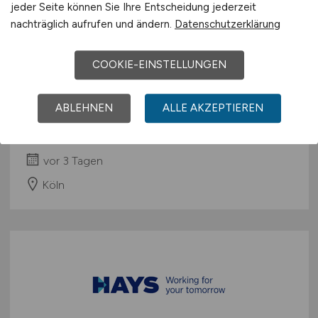
jeder Seite können Sie Ihre Entscheidung jederzeit
nachträglich aufrufen und ändern.
Datenschutzerklärung
COOKIE-EINSTELLUNGEN
IT Support Engineer
(m/w/d)
ABLEHNEN
ALLE AKZEPTIEREN
Hays
vor 3 Tagen
Köln