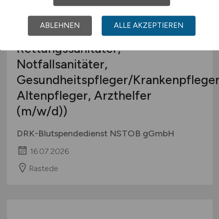
(m/w/d)
im Bereich
Blutentnahme (Medizinischer
ABLEHNEN
ALLE AKZEPTIEREN
Fachangestellter,
Rettungssanitäter,
Notfallsanitäter,
Gesundheitspfleger/Krankenpfleger
Altenpfleger, Arzthelfer
(m/w/d)
)
DRK-Blutspendedienst NSTOB gGmbH
16.07.2026
Rastede