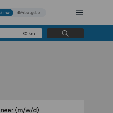
nehmer
Arbeitgeber
gineer
(m/w/d)