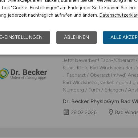
uf "Alle akzeptieren" klicken, stimmen Sie der Verwendung aller C
Link "Cookie-Einstellungen" am Ende jeder Seite können Sie Ihre
28.07.2026
Bad Winds
ng jederzeit nachträglich aufrufen und ändern.
Datenschutzerklä
E-EINSTELLUNGEN
ABLEHNEN
ALLE AKZEP
Fach-/Oberarzt
(m/w
Jetzt bewerben! Fach-/Oberarzt 
Kiliani-Klinik, Bad Windsheim Beruf
... Facharzt / Oberarzt (m/wd) Anästh
Bad Windsheim , verkehrsgünstig 
Nürnberg / Fürth / Erlangen / Ansb
Dr. Becker PhysioGym Bad W
28.07.2026
Bad Wind