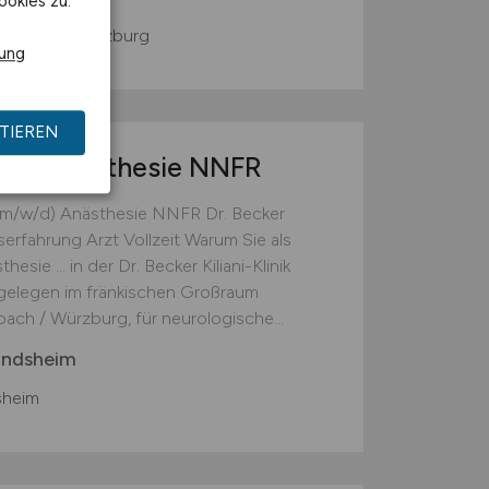
ookies zu.
heim bei Würzburg
rung
TIEREN
/d)
Anästhesie NNFR
(m/w/d) Anästhesie NNFR Dr. Becker
serfahrung Arzt Vollzeit Warum Sie als
esie ... in der Dr. Becker Kiliani-Klinik
gelegen im fränkischen Großraum
ach / Würzburg, für neurologische...
indsheim
sheim