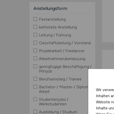
Anstellungsform
Festanstellung
befristete Anstellung
Leitung / Führung
Geschäftsleitung / Vorstand
Projektarbeit / Freelancer
Arbeitnehmerüberlassung
geringfügige Beschäftigung /
Minijob
Berufseinstieg / Trainee
Bachelor-/ Master-/ Diplom-
Wir verwe
Arbeit
Inhalten a
Studentenjobs /
Website n
Werkstudenten
Inhalte u
Ausbildung / Studium