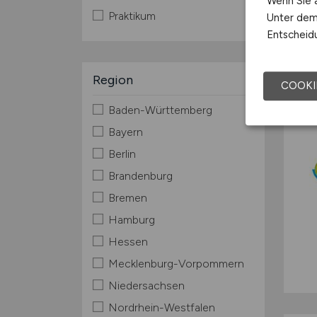
Wenn Sie a
Praktikum
Unter dem 
Entscheidu
Region
COOKI
Baden-Württemberg
Bayern
Berlin
Brandenburg
Bremen
Hamburg
Hessen
Mecklenburg-Vorpommern
Niedersachsen
Nordrhein-Westfalen