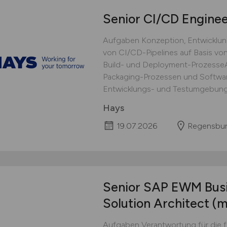
Senior CI/CD Engine
Aufgaben Konzeption, Entwicklung
von CI/CD-Pipelines auf Basis von 
Build- und Deployment-ProzesseA
Packaging-Prozessen und Softwar
Entwicklungs- und Testumgebunge
Hays
19.07.2026
Regensbu
Senior SAP EWM Busi
Solution Architect
(m
Aufgaben Verantwortung für die f