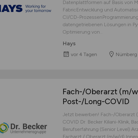
Datenplattformen auf Basis von M
FabricEntwicklung und Automatisi
CI/CD-ProzessenProgrammierung 
datengetriebenen Lösungen in P
Optimierung von...
Hays
vor 4 Tagen
Nürnberg
Fach-/Oberarzt
(m/w
Post-/Long-COVID
Jetzt bewerben! Fach-/Oberarzt 
COVID Dr. Becker Kiliani-Klinik, 
Berufserfahrung (Senior Level) Arzt 
Facharzt / Oberarzt (m/w/d) Innere M