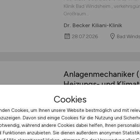
Klinik Bad Windsheim , verkehrsgü
Großraum...
Dr. Becker Kiliani-Klinik
28.07.2026
Bad Wind
Anlagenmechaniker
Heizungs- und Klimat
Cookies
Jetzt bewerben! Anlagenmechanike
und Klimatechnik Warum Sie als ..
nden Cookies, um Ihnen unsere Website bestmöglich und mit rele
Sanitär-, Heizungs- und Klimatechnik 
nzuzeigen. Davon sind einige Cookies für die Nutzung und Sicherh
Bad Windsheim bei Würzburg, für
otwendig, während andere Cookies dabei helfen, Ihnen personalisi
Rehabilitation mit 276 Betten arbei
nd Funktionen anzubieten. Sie dienen außerdem anonymen Statisti
Dr. Becker Kiliani-Klinik