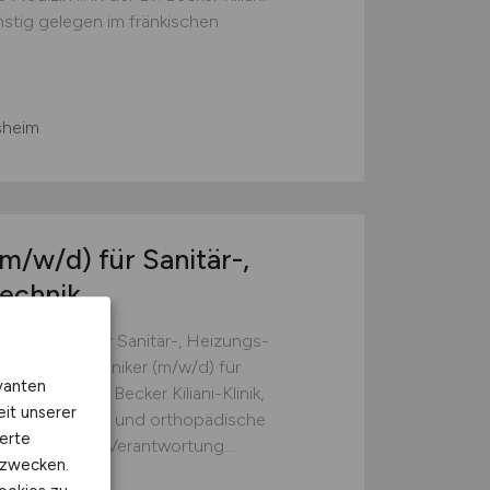
nstig gelegen im fränkischen
sheim
(m/w/d)
für Sanitär-,
echnik
r (m/w/d) für Sanitär-, Heizungs-
. Anlagenmechaniker (m/w/d) für
vanten
... in der Dr. Becker Kiliani-Klinik,
eit unserer
 neurologische und orthopädische
erte
ten sollten! * Verantwortung...
kzwecken.