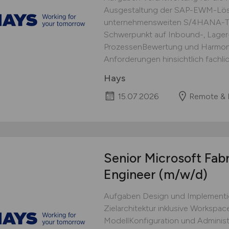
Ausgestaltung der SAP-EWM-Lösu
unternehmensweiten S/4HANA-Te
Schwerpunkt auf Inbound-, Lage
ProzessenBewertung und Harmoni
Anforderungen hinsichtlich fachlic
Hays
15.07.2026
Remote & 
Senior Microsoft Fabr
Engineer
(m/w/d)
Aufgaben Design und Implementie
Zielarchitektur inklusive Workspa
ModellKonfiguration und Administ