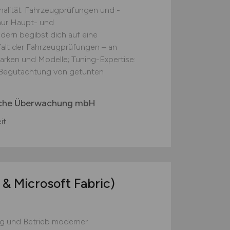
nalität: Fahrzeugprüfungen und -
nur Haupt- und
ern begibst dich auf eine
lfalt der Fahrzeugprüfungen – an
arken und Modelle; Tuning-Expertise:
nd Begutachtung von getunten
ische Überwachung mbH
it
 & Microsoft Fabric)
g und Betrieb moderner