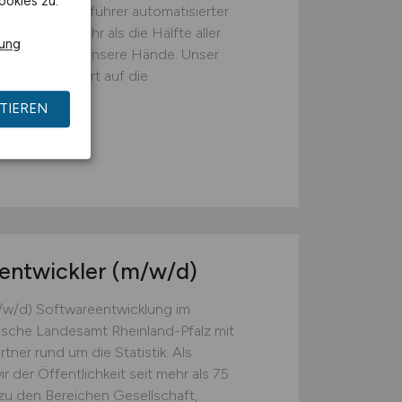
ookies zu.
 Als Weltmarktführer automatisierter
rie gehen mehr als die Hälfte aller
rung
 zuerst durch unsere Hände. Unser
lt eine Antwort auf die
...
TIEREN
entwickler
(m/w/d)
/w/d) Softwareentwicklung im
tische Landesamt Rheinland-Pfalz mit
tner rund um die Statistik: Als
ir der Öffentlichkeit seit mehr als 75
u den Bereichen Gesellschaft,