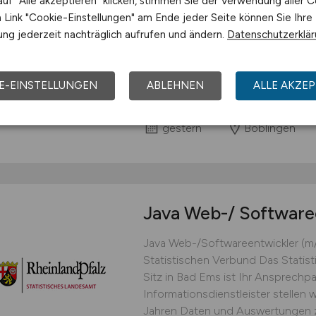
uf "Alle akzeptieren" klicken, stimmen Sie der Verwendung aller C
Intelligence. Ohne uns undenkbar.
Link "Cookie-Einstellungen" am Ende jeder Seite können Sie Ihre
Testsysteme in der Halbleiterindust
ng jederzeit nachträglich aufrufen und ändern.
Datenschutzerklä
weltweit produzierten Mikrochips
Technologievorsprung gibt der We
Digitalisierung, unseren Kunden die
E-EINSTELLUNGEN
ABLEHNEN
ALLE AKZEP
Advantest Europe GmbH
gestern
Böblingen
Java Web-/ Software
Java Web-/Softwareentwickler (m
Statistischen Verbund Das Statis
Sitz in Bad Ems ist Ihr Ansprechpar
Informationsdienstleister stellen w
Jahren Daten und Auswertungen z