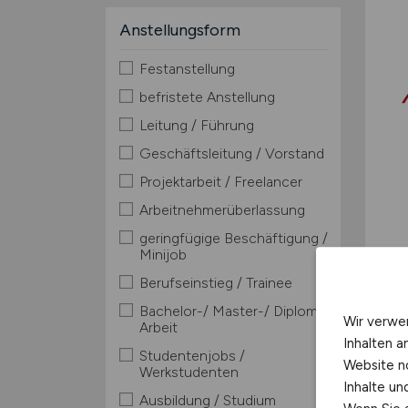
Anstellungsform
Festanstellung
befristete Anstellung
Leitung / Führung
Geschäftsleitung / Vorstand
Projektarbeit / Freelancer
Arbeitnehmerüberlassung
geringfügige Beschäftigung /
Minijob
Berufseinstieg / Trainee
Bachelor-/ Master-/ Diplom-
Wir verwe
Arbeit
Inhalten a
Studentenjobs /
Website n
Werkstudenten
Inhalte u
Ausbildung / Studium