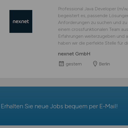
Professional Java Developer (m/w/d) ​
begeistert es, passende Lösungen
Anforderungen zu suchen und zu f
einem crossfunktionalen Team aus
Erfahrungen weiterzugeben und a
haben wir die perfekte Stelle für d
nexnet GmbH
gestern
Berlin
Erhalten Sie neue Jobs bequem per
E-Mail
!