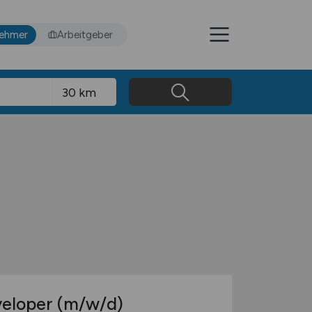
nehmer
Arbeitgeber
veloper
(m/w/d)