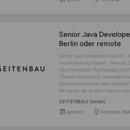
Senior Java Develop
Berlin oder remote
Senior Java Developer (m/w/d) - K
Festanstellung, Vollzeit · Remote
dass innovative Technologie und S
Themen unterstützt, verändert und
Unsere Kund*innen sind vielfältig
Wir lassen die großen Visionen uns
SEITENBAU GmbH
gestern
Konstanz, Ber