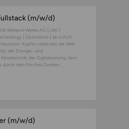
ullstack
(m/w/d)
w/d) Wieland-Werke AG | Ulm |
echnology | Operations | ab sofort
reisetzen. Kupfer verbindet die Welt
tät, der Energie- und
limatechnik, der Digitalisierung, dem
 durch dein frisches Denken...
er
(m/w/d)