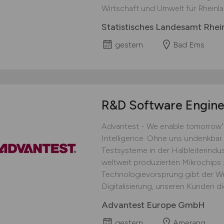
Wirtschaft und Umwelt für Rheinlan
Statistisches Landesamt Rhei
gestern
Bad Ems
R&D Software Engin
Advantest - We enable tomorrowʻs 
Intelligence. Ohne uns undenkbar.
Testsysteme in der Halbleiterindust
weltweit produzierten Mikrochips
Technologievorsprung gibt der We
Digitalisierung, unseren Kunden die
Advantest Europe GmbH
gestern
Amerang