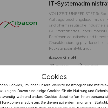
IT-Systemadministra
VOLLZEIT, UNBEFRISTET Roẞdorf
Auftragsforschungslabor mit der 
und pharmazeutische Industrie als 
GLP-zertifiziertes Labor umfasst u
Bereichen aquatische und terrestr
Charakterisierung physikalisch-ch
Rückstandsanalytik und...
ibacon GmbH
gestern
Roßdorf
Cookies
nden Cookies, um Ihnen unsere Website bestmöglich und mit rele
nzuzeigen. Davon sind einige Cookies für die Nutzung und Sicherh
R&D Software Engin
otwendig, während andere Cookies dabei helfen, Ihnen personalisi
nd Funktionen anzubieten. Sie dienen außerdem anonymen Statisti
Advantest - We enable tomorrowʻs 