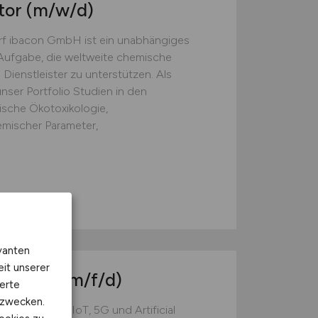
tor
(m/w/d)
 ibacon GmbH ist ein unabhängiges
Aufgabe, die weltweite chemische
Dienstleister zu unterstützen. Als
nser Portfolio Studien in den
ische Ökotoxikologie,
emischer Parameter,
vanten
eit unserer
eer C++
(m/f/d)
erte
kzwecken.
technology. IoT, 5G und Artificial