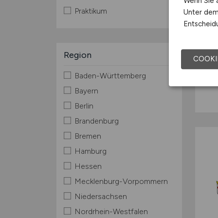
Wenn Sie a
Praktikum
Unter dem 
Entscheidu
Region
COOKI
Baden-Württemberg
Bayern
Berlin
Brandenburg
Bremen
Hamburg
Hessen
Mecklenburg-Vorpommern
Niedersachsen
Nordrhein-Westfalen