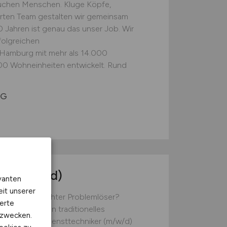
suchen Menschen. Kluge Köpfe,
erten Team gestalten wir gemeinsam
Jahren ist genau das unser Job. Wir
folgreichen
amburg mit mehr als 14.000
00 Wohneinheiten entwickelt. Rund
eG
ker
(m/w/d)
vanten
eit unserer
und bist ein echter Problemlöser?
erte
! Wir verbinden traditionelles
kzwecken.
 Als Kundendiensttechniker (m/w/d)