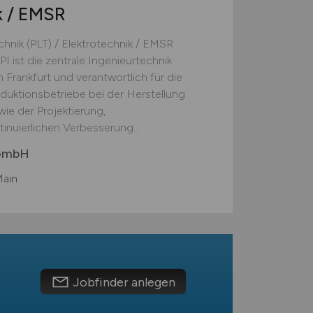
k / EMSR
chnik (PLT) / Elektrotechnik / EMSR
I ist die zentrale Ingenieurtechnik
n Frankfurt und verantwortlich für die
duktionsbetriebe bei der Herstellung
ie der Projektierung,
tinuierlichen Verbesserung...
 GmbH
Main
Jobfinder anlegen