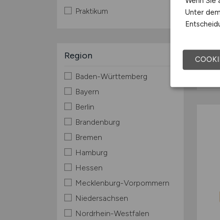
Wenn Sie a
Praktikum
Unter dem 
Entscheidu
Region
COOKI
Baden-Württemberg
Bayern
Berlin
Brandenburg
Bremen
Hamburg
Hessen
Mecklenburg-Vorpommern
Niedersachsen
Nordrhein-Westfalen