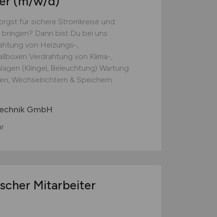
ker
(m/w/d)
rgst für sichere Stromkreise und
u bringen? Dann bist Du bei uns
rdrahtung von Heizungs-,
lboxen Verdrahtung von Klima-,
lagen (Klingel, Beleuchtung) Wartung
n, Wechselrichtern & Speichern
technik GmbH
r
scher Mitarbeiter