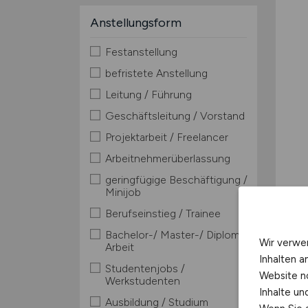
Anstellungsform
Festanstellung
befristete Anstellung
Leitung / Führung
Geschäftsleitung / Vorstand
Projektarbeit / Freelancer
Arbeitnehmerüberlassung
geringfügige Beschäftigung /
Minijob
Berufseinstieg / Trainee
Bachelor-/ Master-/ Diplom-
Wir verwe
Arbeit
Inhalten a
Studentenjobs /
Website n
Werkstudenten
Inhalte u
Ausbildung / Studium