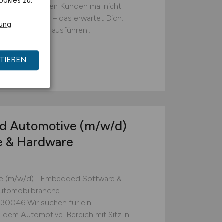
ookies zu.
nn es bei unseren Kunden mal nicht
den begeistern – das erwartet Dich:
rung
elbstständig ausführen...
TIEREN
ead Automotive
(m/w/d)
e & Hardware
ve (m/w/d) | Embedded Software &
Automobilbranche
 30046 Wir suchen für ein
dem Automotive-Bereich mit Sitz in