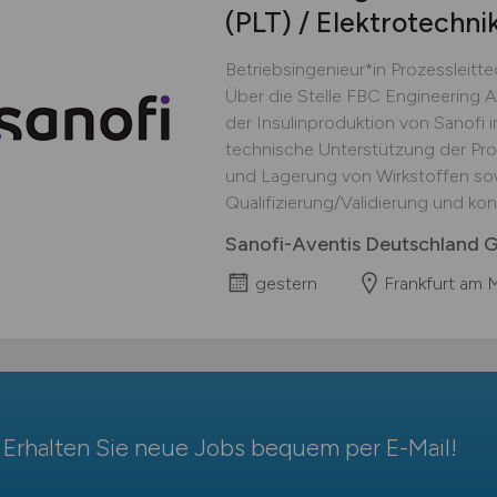
(PLT) / Elektrotechni
Betriebsingenieur*in Prozessleitte
Über die Stelle FBC Engineering AP
der Insulinproduktion von Sanofi i
technische Unterstützung der Pro
und Lagerung von Wirkstoffen sow
Qualifizierung/Validierung und kon
Sanofi-Aventis Deutschland
gestern
Frankfurt am 
Erhalten Sie neue Jobs bequem per
E-Mail
!