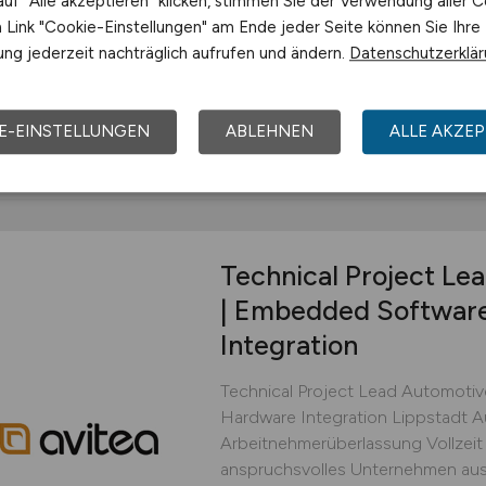
uf "Alle akzeptieren" klicken, stimmen Sie der Verwendung aller C
bist Du die erste Anlaufstelle, we
Link "Cookie-Einstellungen" am Ende jeder Seite können Sie Ihre
rund läuft. ‍ Probleme lösen & Kun
ng jederzeit nachträglich aufrufen und ändern.
Datenschutzerklä
Wartungs- und Reparaturaufträge s
Horst Latzel GmbH & Co. KG
E-EINSTELLUNGEN
ABLEHNEN
ALLE AKZEP
gestern
Hameln
Technical Project L
| Embedded Softwar
Integration
Technical Project Lead Automoti
Hardware Integration Lippstadt 
Arbeitnehmerüberlassung Vollzeit
anspruchsvolles Unternehmen aus 