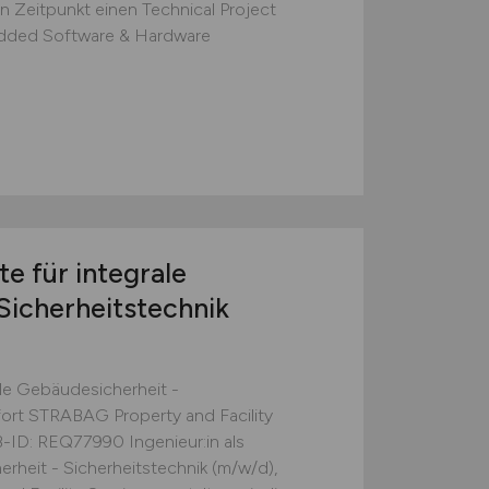
 Zeitpunkt einen Technical Project
dded Software & Hardware
te für integrale
Sicherheitstechnik
rale Gebäudesicherheit -
fort STRABAG Property and Facility
B-ID: REQ77990 Ingenieur:in als
erheit - Sicherheitstechnik (m/w/d),