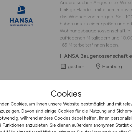
Andere suchen Angestellte. Wir 
fleißige Hände - mit einem motivi
das Wohnen von morgen! Seit 100 
haben uns zu einer großen und er
Wohnungsbaugenossenschaft in H
zufriedenen Mitgliedern und 10.0
165 Mitarbeiter*innen leben...
HANSA Baugenossenschaft 
gestern
Hamburg
Cookies
Kundendiensttechni
nden Cookies, um Ihnen unsere Website bestmöglich und mit rele
nzuzeigen. Davon sind einige Cookies für die Nutzung und Sicherh
Du liebst Technik, packst gern an 
otwendig, während andere Cookies dabei helfen, Ihnen personalisi
Dann bist Du bei uns genau richtig
nd Funktionen anzubieten. Sie dienen außerdem anonymen Statisti
Handwerk mit modernster Technik.