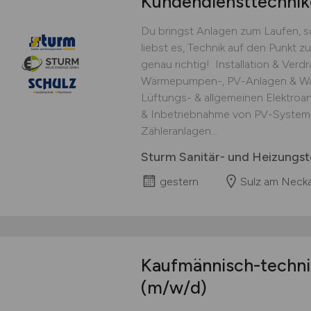
Kundendiensttechni
Du bringst Anlagen zum Laufen, so
liebst es, Technik auf den Punkt z
genau richtig! ‍ Installation & Ve
Wärmepumpen-, PV-Anlagen & Wal
Lüftungs- & allgemeinen Elektroan
& Inbetriebnahme von PV-Systeme
Zähleranlagen...
Sturm Sanitär- und Heizungs
gestern
Sulz am Necka
Kaufmännisch-techni
(m/w/d)