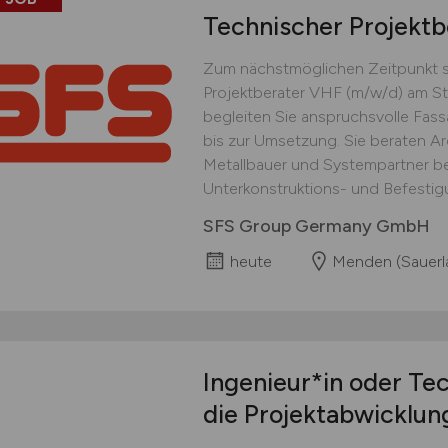
Technischer Projekt
Zum nächstmöglichen Zeitpunkt su
Projektberater VHF (m/w/d) am St
begleiten Sie anspruchsvolle Fas
bis zur Umsetzung. Sie be­raten Ar
Metallbauer und Systempartner 
Unterkon­struktions- und Befestig
SFS Group Germany GmbH
heute
Menden (Sauerl
Ingenieur*in oder Te
die Projektabwicklun