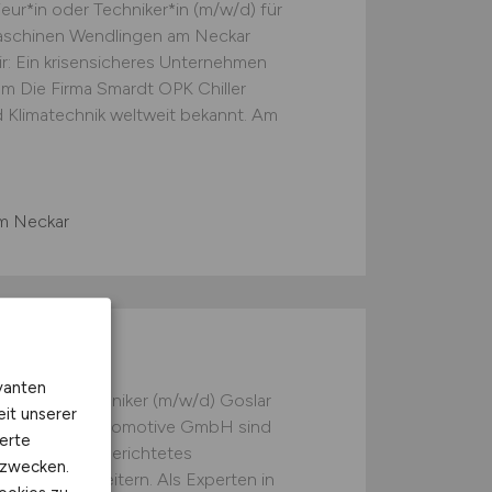
ur*in oder Techniker*in (m/w/d) für
maschinen Wendlingen am Neckar
ir: Ein krisensicheres Unternehmen
m Die Firma Smardt OPK Chiller
 Klimatechnik weltweit bekannt. Am
m Neckar
w/d)
vanten
H Prozesstechniker (m/w/d) Goslar
eit unserer
er Dr. Freist Automotive GmbH sind
erte
ternational ausgerichtetes
kzwecken.
. 220 Mitarbeitern. Als Experten in