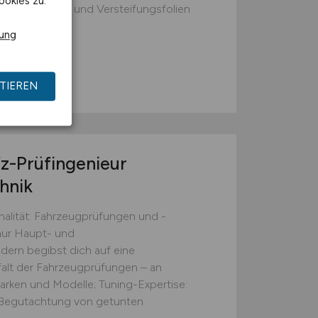
ookies zu.
von Entdröhn- und Versteifungsfolien
rung
 GmbH
TIEREN
fz-Prüfingenieur
hnik
nalität: Fahrzeugprüfungen und -
nur Haupt- und
ern begibst dich auf eine
lfalt der Fahrzeugprüfungen – an
arken und Modelle; Tuning-Expertise:
nd Begutachtung von getunten