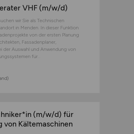
berater VHF
(m/w/d)
chen wir Sie als Technischen
andort in Menden. In dieser Funktion
sadenprojekte von der ersten Planung
chitekten, Fassadenplaner,
bei der Auswahl und Anwendung von
ungssystemen für...
and)
chniker*in
(m/w/d)
für
g von Kältemaschinen