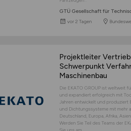
Fahrzeugen...
GTÜ Gesellschaft für Techn
vor 2 Tagen
Bundeswe
Projektleiter Vertrie
Schwerpunkt Verfahr
Maschinenbau
Die EKATO GROUP ist weltweit füh
und expandiert erfolgreich mit To
Jahren entwickelt und produzier
und Dichtungssysteme mit mehr a
Deutschland, Europa, Afrika, Asie
Werden Sie Teil des Teams der 
Sie uns am...