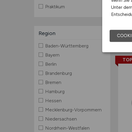
Wenn Sie a
Praktikum
Unter dem 
Entscheidu
Region
COOKI
Baden-Württemberg
Bayern
TOP
Berlin
Brandenburg
Bremen
Hamburg
Hessen
Mecklenburg-Vorpommern
Niedersachsen
Nordrhein-Westfalen