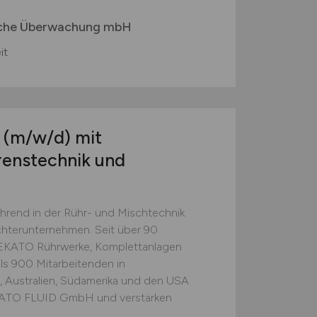
ische Überwachung mbH
it
b
(m/w/d)
mit
enstechnik und
rend in der Rühr- und Mischtechnik
chterunternehmen. Seit über 90
t EKATO Rührwerke, Komplettanlagen
ls 900 Mitarbeitenden in
n, Australien, Südamerika und den USA
EKATO FLUID GmbH und verstärken