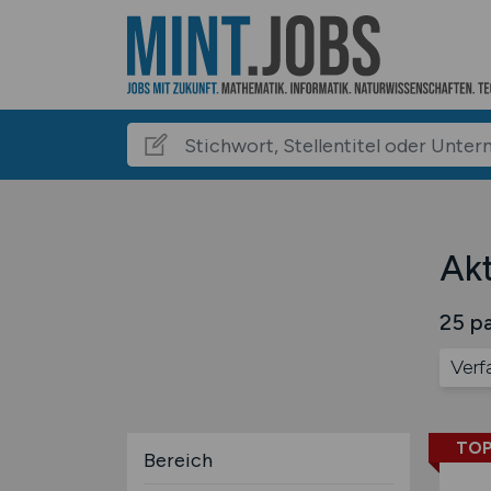
Akt
25 pa
Verf
TOP
Bereich