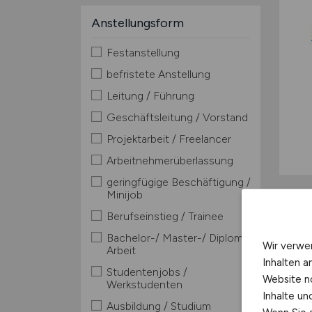
Anstellungsform
Festanstellung
befristete Anstellung
Leitung / Führung
Geschäftsleitung / Vorstand
Projektarbeit / Freelancer
Arbeitnehmerüberlassung
geringfügige Beschäftigung /
Minijob
Berufseinstieg / Trainee
Bachelor-/ Master-/ Diplom-
Wir verwe
Arbeit
Inhalten a
Studentenjobs /
Website n
Werkstudenten
Inhalte u
Ausbildung / Studium