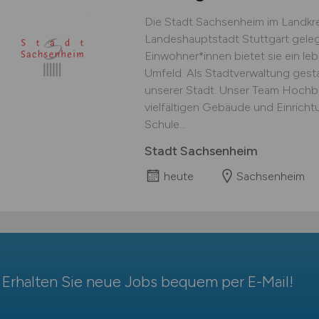
Die Stadt Sachsenheim im Landkre
Landeshauptstadt Stuttgart geleg
Einwohner*innen bietet sie ein le
Umfeld. Als Stadtverwaltung gest
unserer Stadt. Unser Team Hochba
vielfältigen Gebäude und Einrich
Schule...
Stadt Sachsenheim
heute
Sachsenheim
Erhalten Sie neue Jobs bequem per
E-Mail
!