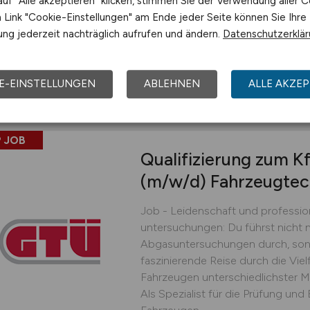
uf "Alle akzeptieren" klicken, stimmen Sie der Verwendung aller C
der Entwicklung und Herstellung 
Link "Cookie-Einstellungen" am Ende jeder Seite können Sie Ihre
für den Lärmschutz...
ng jederzeit nachträglich aufrufen und ändern.
Datenschutzerklä
DFA - Dr. Freist Automotive
gestern
Goslar
E-EINSTELLUNGEN
ABLEHNEN
ALLE AKZEP
 JOB
Qualifizierung zum K
(m/w/d)
Fahrzeugtec
Job - Leidenschaft und professio
untersuchungen: Du führst nicht 
Abgasuntersuchungen durch, sond
faszinierende Reise durch die Vie
Fahrzeugen unterschiedlichster M
Als Spezialist für die Prüfung u