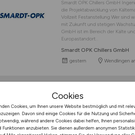
Smardt OPK Chillers GmbH Ingenie
die Projektabwicklung von Kälte
Vollzeit Festanstellung Wer sind w
mit Zukunft und stetigen Wachstu
GmbH ist im Bereich der Kälte und
Europastandort...
Smardt OPK Chillers GmbH
gestern
Wendlingen a
Cookies
Prozesstechniker
(m/
nden Cookies, um Ihnen unsere Website bestmöglich und mit rele
DFA - Dr. Freist Automotive Gmb
nzuzeigen. Davon sind einige Cookies für die Nutzung und Sicherh
Vollzeit Festanstellung Wir von d
otwendig, während andere Cookies dabei helfen, Ihnen personalisi
ein innovatives, langfristig und in
nd Funktionen anzubieten. Sie dienen außerdem anonymen Statisti
Familienunternehmen mit derzeit ca