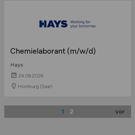
Chemielaborant
(m/w/d)
Hays
24.06.2026
Homburg (Saar)
1
2
vor