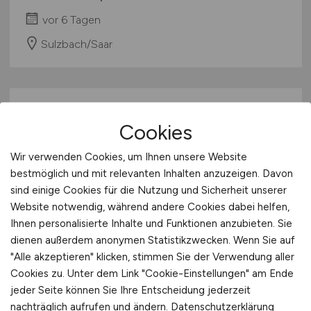
vor 6 Tagen
Sulzbach/Saar
Cookies
Wir verwenden Cookies, um Ihnen unsere Website
bestmöglich und mit relevanten Inhalten anzuzeigen. Davon
sind einige Cookies für die Nutzung und Sicherheit unserer
Elektrotechniker
(m/w/d)
Website notwendig, während andere Cookies dabei helfen,
Ihnen personalisierte Inhalte und Funktionen anzubieten. Sie
kws Kommunal-Wasserversorgung Saar
dienen außerdem anonymen Statistikzwecken. Wenn Sie auf
GmbH
"Alle akzeptieren" klicken, stimmen Sie der Verwendung aller
Cookies zu. Unter dem Link "Cookie-Einstellungen" am Ende
02.08.2026
jeder Seite können Sie Ihre Entscheidung jederzeit
Saarbrücken
nachträglich aufrufen und ändern.
Datenschutzerklärung