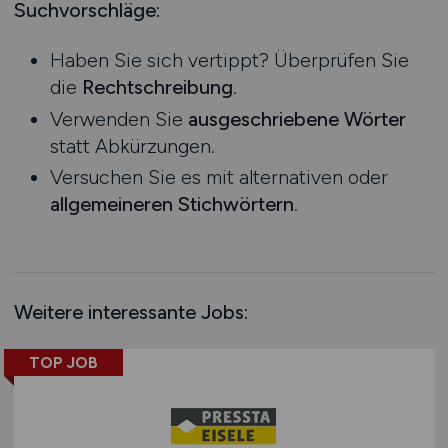
Mecklenburg-Vorpommern
Suchvorschläge:
Biologie
Ausbildung / Studium
Niedersachsen
Praktikum
mehr
Haben Sie sich vertippt? Überprüfen Sie
Nordrhein-Westfalen
die
Rechtschreibung
.
Rheinland-Pfalz
Technik
Verwenden Sie
ausgeschriebene Wörter
Agrarwirtschaft / Landwirschaft
Saarland
statt Abkürzungen.
Anlagenbau
Sachsen
Versuchen Sie es mit alternativen oder
Audiotechnik
Sachsen-Anhalt
allgemeineren Stichwörtern
.
Automatisierungstechnik
Schleswig-Holstein
Automotive
Thüringen
Deutschlandweit
mehr
Österreich
Weitere interessante Jobs:
Schweiz
Europa
TOP JOB
International