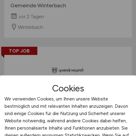
Gemeinde Winterbach
vor 2 Tagen
Winterbach
TOP JOB
Cookies
Sachgebietsleitung für
Wir verwenden Cookies, um Ihnen unsere Website
denBereich Tiefbau
(m/w/d)
bestmöglich und mit relevanten Inhalten anzuzeigen. Davon
sind einige Cookies für die Nutzung und Sicherheit unserer
Gemeinde Magstadt
Website notwendig, während andere Cookies dabei helfen,
Ihnen personalisierte Inhalte und Funktionen anzubieten. Sie
vor 2 Tagen
dienen außerdem anonymen Statistikzwecken. Wenn Sie auf