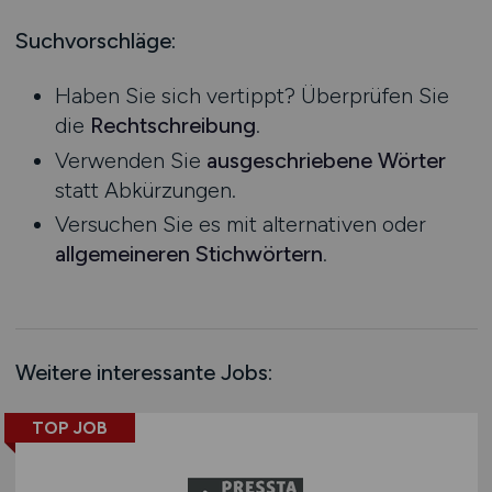
Mecklenburg-Vorpommern
Biologie
Ausbildung / Studium
Niedersachsen
Suchvorschläge:
Praktikum
mehr
Nordrhein-Westfalen
Haben Sie sich vertippt? Überprüfen Sie
Rheinland-Pfalz
Technik
die
Rechtschreibung
.
Agrarwirtschaft / Landwirschaft
Saarland
Verwenden Sie
ausgeschriebene Wörter
Anlagenbau
Sachsen
statt Abkürzungen.
Audiotechnik
Sachsen-Anhalt
Versuchen Sie es mit alternativen oder
Automatisierungstechnik
Schleswig-Holstein
allgemeineren Stichwörtern
.
Automotive
Thüringen
Deutschlandweit
mehr
Österreich
Schweiz
Weitere interessante Jobs:
Europa
International
TOP JOB