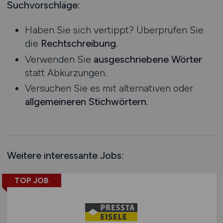
Mecklenburg-Vorpommern
Suchvorschläge:
Biologie
Ausbildung / Studium
Niedersachsen
Praktikum
mehr
Haben Sie sich vertippt? Überprüfen Sie
Nordrhein-Westfalen
die
Rechtschreibung
.
Rheinland-Pfalz
Technik
Verwenden Sie
ausgeschriebene Wörter
Agrarwirtschaft / Landwirschaft
Saarland
statt Abkürzungen.
Anlagenbau
Sachsen
Versuchen Sie es mit alternativen oder
Audiotechnik
Sachsen-Anhalt
allgemeineren Stichwörtern
.
Automatisierungstechnik
Schleswig-Holstein
Automotive
Thüringen
Deutschlandweit
mehr
Österreich
Weitere interessante Jobs:
Schweiz
Europa
TOP JOB
International