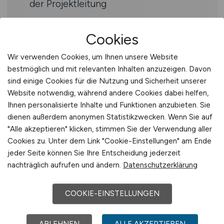
der Projektleitung
Profil
Cookies
Sie haben eine abgeschlossene
Wir verwenden Cookies, um Ihnen unsere Website
Ausbildung als technischer
bestmöglich und mit relevanten Inhalten anzuzeigen. Davon
Systemplaner oder als technischer
sind einige Cookies für die Nutzung und Sicherheit unserer
Website notwendig, während andere Cookies dabei helfen,
Zeichner im Bereich Elektrotechnik
Ihnen personalisierte Inhalte und Funktionen anzubieten. Sie
oder verfügen über eine ähnliche
dienen außerdem anonymen Statistikzwecken. Wenn Sie auf
fachliche Ausbildung mit dem
"Alle akzeptieren" klicken, stimmen Sie der Verwendung aller
Schwerpunkt auf elektrotechnische
Cookies zu. Unter dem Link "Cookie-Einstellungen" am Ende
Systeme
jeder Seite können Sie Ihre Entscheidung jederzeit
Sie haben bereits einschlägige
nachträglich aufrufen und ändern.
Datenschutzerklärung
Erfahrungen bei der Bearbeitung
komplexer Projekte gesammelt
COOKIE-EINSTELLUNGEN
Sie haben solide Anwenderkenntnisse
in MS Office sowie in AutoCAD
ABLEHNEN
ALLE AKZEPTIEREN