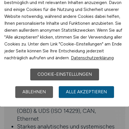
bestmöglich und mit relevanten Inhalten anzuzeigen. Davon
Studiumabschluss im Systems
sind einige Cookies für die Nutzung und Sicherheit unserer
Website notwendig, während andere Cookies dabei helfen,
Engineering, E-Technik,
Ihnen personalisierte Inhalte und Funktionen anzubieten. Sie
Fahrzeugtechnik, Mechatronik oder
dienen außerdem anonymen Statistikzwecken. Wenn Sie auf
Informatik
"Alle akzeptieren" klicken, stimmen Sie der Verwendung aller
Erfahrung in Systems Engineering,
Cookies zu. Unter dem Link "Cookie-Einstellungen" am Ende
System Requirements & MBSE für
jeder Seite können Sie Ihre Entscheidung jederzeit
mechatronische Produkte
nachträglich aufrufen und ändern.
Datenschutzerklärung
Systemerfahrung in der
Fahrzeugentwicklung nach dem V-
COOKIE-EINSTELLUNGEN
Modell, Steuergeräte-Topologie und
Vernetzung im Gesamtfahrzeug, E/E-
ABLEHNEN
ALLE AKZEPTIEREN
Architektur von Vorteil
Kenntnisse in On-Board-Diagnose
(OBD) & UDS (ISO 14229), CAN,
Ethernet
Starkes analytisches und systemisches