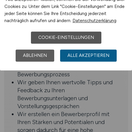
Cookies zu. Unter dem Link "Cookie-Einstellungen" am Ende
Benefits
jeder Seite können Sie Ihre Entscheidung jederzeit
nachträglich aufrufen und ändern.
Datenschutzerklärung
Angenehmes Arbeitsklima
Dynamisches und innovatives
COOKIE-EINSTELLUNGEN
Marktumfeld
Wir stellen Sie gezielt in den
ABLEHNEN
ALLE AKZEPTIEREN
Fachabteilungen vor und geben Ihnen
regelmäßig Feedback zum
Bewerbungsprozess
Wir geben Ihnen wertvolle Tipps und
Feedback zu Ihren
Bewerbungsunterlagen und
Vorstellungsgesprächen
Wir erstellen ein Bewerberprofil mit
Ihren Stärken und Potentialen und
sorgen dadurch für eine hohe