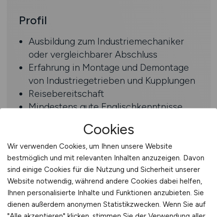
Profil
Ausbildung zum Industriemechaniker
oder vergleichbarer Abschluss
Erfahrung in Montage und Demontage
von Industriegetrieben und Kupplungen
Reisebereitschaft
Mindestens gute Englischkenntnisse
Technisches Verständnis
Cookies
Spaß und Geschick im direkten
Kundenkontakt
Wir verwenden Cookies, um Ihnen unsere Website
Einen sicheren Umgang mit MS-Word
bestmöglich und mit relevanten Inhalten anzuzeigen. Davon
sind einige Cookies für die Nutzung und Sicherheit unserer
Gruppen/ teamfähig
Website notwendig, während andere Cookies dabei helfen,
Kundenorientiert, eine ausgeprägte
Ihnen personalisierte Inhalte und Funktionen anzubieten. Sie
Dienstleistungsorientierung und
dienen außerdem anonymen Statistikzwecken. Wenn Sie auf
Eigenmotivation haben
"Alle akzeptieren" klicken, stimmen Sie der Verwendung aller