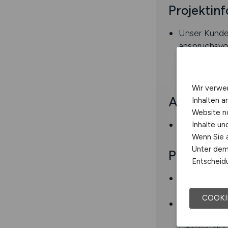
Projektin
Unser Kunde 
anspruchsvol
komplette N
begleitet.
Wir verwe
Aufgaben
Inhalten a
Website n
Neuprogramm
Inhalte u
Wenn Sie a
Unter dem 
Profil
Entscheidu
Erfahrung i
Portal)) , Sa
COOKI
Kenntnisse 
und Erfahrun