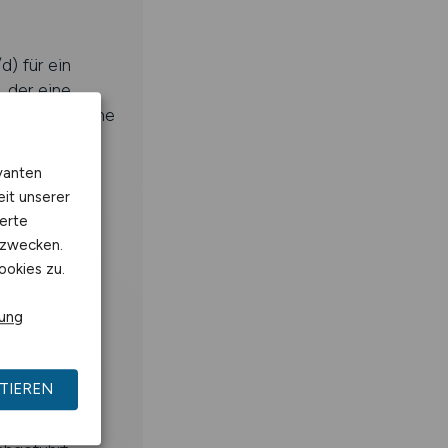
) für ein
 der eine
Inbetriebnahme
vanten
eit unserer
erte
kzwecken.
ookies zu.
rung
1500F (TIA
TIEREN
werk