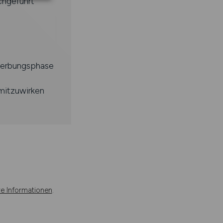
chgeführt
werbungsphase
mitzuwirken
re Informationen
.