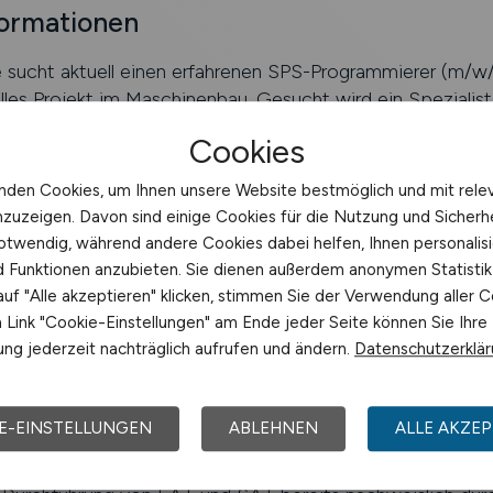
formationen
sucht aktuell einen erfahrenen SPS-Programmierer (m/w/d
les Projekt im Maschinenbau. Gesucht wird ein Spezialist,
euprogrammierung übernimmt und die Maschine bis zur 
Cookies
nden Cookies, um Ihnen unsere Website bestmöglich und mit rele
nzuzeigen. Davon sind einige Cookies für die Nutzung und Sicherh
otwendig, während andere Cookies dabei helfen, Ihnen personalisi
ierung einer Maschine im Bereich Maschinenbau
nd Funktionen anzubieten. Sie dienen außerdem anonymen Statisti
uf "Alle akzeptieren" klicken, stimmen Sie der Verwendung aller C
Link "Cookie-Einstellungen" am Ende jeder Seite können Sie Ihre
ng jederzeit nachträglich aufrufen und ändern.
Datenschutzerklä
n der kompletten Neuprogrammierung (SPS (Siemens S7-
fety, HMI)
E-EINSTELLUNGEN
ABLEHNEN
ALLE AKZEP
in Motion-Control-Regelung für Hub, Schließen und Wipp
g in der Entwicklung des Auto-Cycle (3–5 Zyklen)