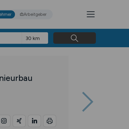
nehmer
Arbeitgeber
enieurbau