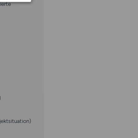
ierte
d
ektsituation)