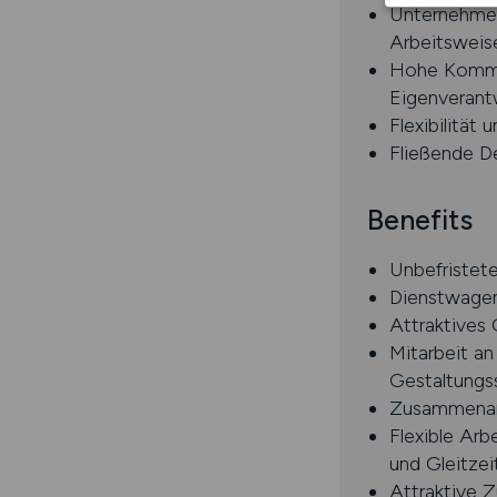
Unternehmeri
Arbeitsweis
Hohe Kommun
Eigenverant
Flexibilität
Fließende De
Benefits
Unbefristete
Dienstwagen
Attraktives 
Mitarbeit a
Gestaltungs
Zusammenarbe
Flexible Arb
und Gleitzei
Attraktive Z