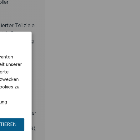
ller
rter Teilziele
habteilungen
itätssicherung
en
vanten
eit unserer
erte
kzwecken.
ookies zu.
rung
vergleichbarer
TIEREN
 (HOAI LP 1-9),