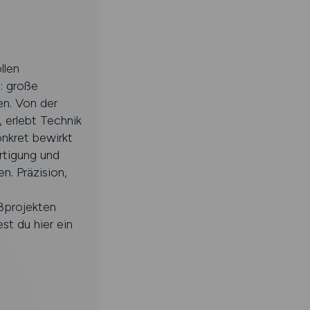
llen
: große
en. Von der
, erlebt Technik
nkret bewirkt
rtigung und
n. Präzision,
ßprojekten
st du hier ein