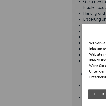
Gesamtverant
Brückenbaup
Planung und
Erstellung u
Koordination
Technische B
Einleitung 
Berichtswes
Wir verwe
Vertragsprü
Inhalten a
Leitung sow
Website n
Vergabe von
Inhalte u
Wenn Sie a
Unter dem 
Profil
Entscheidu
Abgeschloss
Fachrichtun
COOKI
Einschlägige
idealerweise