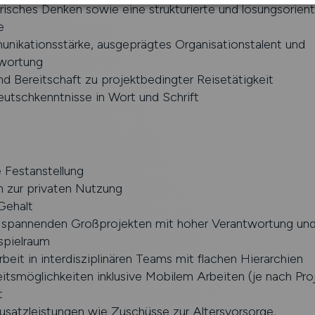
sches Denken sowie eine strukturierte und lösungsorient
e
ikationsstärke, ausgeprägtes Organisationstalent und
wortung
 und Bereitschaft zu projektbedingter Reisetätigkeit
utschkenntnisse in Wort und Schrift
 Festanstellung
 zur privaten Nutzung
Gehalt
n spannenden Großprojekten mit hoher Verantwortung un
spielraum
it in interdisziplinären Teams mit flachen Hierarchien
eitsmöglichkeiten inklusive Mobilem Arbeiten (je nach Proj
t
usatzleistungen wie Zuschüsse zur Altersvorsorge,