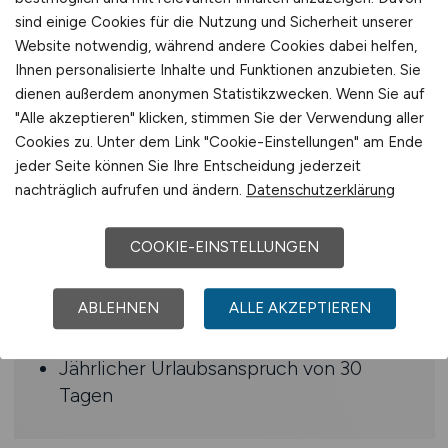
erforderlich
sind einige Cookies für die Nutzung und Sicherheit unserer
Website notwendig, während andere Cookies dabei helfen,
Bereitschaft zur Schichtarbeit im Drei-
Ihnen personalisierte Inhalte und Funktionen anzubieten. Sie
Schicht-System
dienen außerdem anonymen Statistikzwecken. Wenn Sie auf
Körperliche Belastbarkeit und
"Alle akzeptieren" klicken, stimmen Sie der Verwendung aller
ausgeprägter Ordnungssinn
Cookies zu. Unter dem Link "Cookie-Einstellungen" am Ende
Engagierte, zuverlässige und
jeder Seite können Sie Ihre Entscheidung jederzeit
teamfähige Arbeitsweise
nachträglich aufrufen und ändern.
Datenschutzerklärung
Benefits
COOKIE-EINSTELLUNGEN
Abwechslungsreiche Tätigkeit in einem
ABLEHNEN
ALLE AKZEPTIEREN
renommierten Unternehmen
Eine übertarifliche Bezahlung
Jährlicher Urlaubsanspruch von 30
Tagen