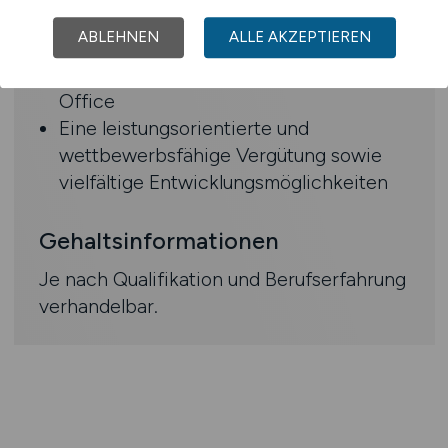
Entscheidungswegen
ABLEHNEN
ALLE AKZEPTIEREN
Viel Gestaltungsspielraum im Rahmen
der flexiblen Arbeitszeit und mobile
Office
Eine leistungsorientierte und
wettbewerbsfähige Vergütung sowie
vielfältige Entwicklungsmöglichkeiten
Gehaltsinformationen
Je nach Qualifikation und Berufserfahrung
verhandelbar.