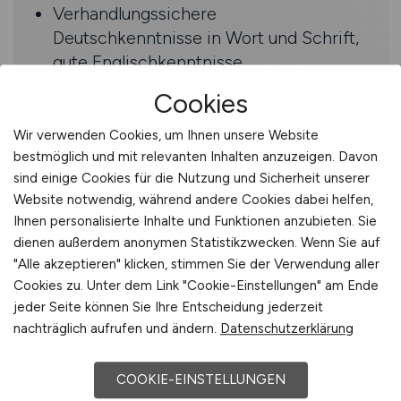
Verhandlungssichere
Deutschkenntnisse in Wort und Schrift,
gute Englischkenntnisse
Sie sind teamfähig, selbstständig, in der
Cookies
Lage auch unkonventionelle
Problemlösungen zu erarbeiten,
Wir verwenden Cookies, um Ihnen unsere Website
motiviert und leistungsbereit,
bestmöglich und mit relevanten Inhalten anzuzeigen. Davon
sind einige Cookies für die Nutzung und Sicherheit unserer
kommunikativ sowie strukturiertes
Website notwendig, während andere Cookies dabei helfen,
Arbeiten gewöhnt
Ihnen personalisierte Inhalte und Funktionen anzubieten. Sie
dienen außerdem anonymen Statistikzwecken. Wenn Sie auf
Benefits
"Alle akzeptieren" klicken, stimmen Sie der Verwendung aller
Cookies zu. Unter dem Link "Cookie-Einstellungen" am Ende
Unbefristete Tätigkeit bei einem
jeder Seite können Sie Ihre Entscheidung jederzeit
führenden Bauplanungsunternehmen
nachträglich aufrufen und ändern.
Datenschutzerklärung
Ein kommunikatives und
leistungsstarkes Team mit flachen
COOKIE-EINSTELLUNGEN
Hierarchien und kurzen