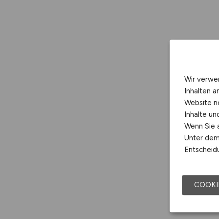
Wir verwe
Inhalten a
Website n
Inhalte u
Wenn Sie a
Unter dem 
Entscheidu
COOKI