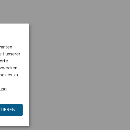
vanten
eit unserer
erte
kzwecken.
ookies zu.
rung
TIEREN