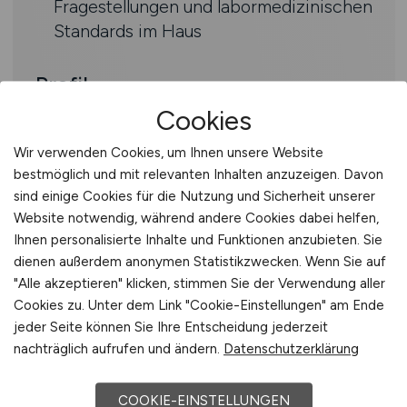
Fragestellungen und labormedizinischen
Standards im Haus
Profil
Cookies
Facharzt (m/w/d) für
Laboratoriumsmedizin
Wir verwenden Cookies, um Ihnen unsere Website
Fundierte Kenntnisse in moderner
bestmöglich und mit relevanten Inhalten anzuzeigen. Davon
Diagnostik und Interesse an innovativen
sind einige Cookies für die Nutzung und Sicherheit unserer
Website notwendig, während andere Cookies dabei helfen,
Analytik-Verfahren
Ihnen personalisierte Inhalte und Funktionen anzubieten. Sie
Ausgeprägte Kommunikations- und
dienen außerdem anonymen Statistikzwecken. Wenn Sie auf
Beratungskompetenz im Austausch mit
"Alle akzeptieren" klicken, stimmen Sie der Verwendung aller
den klinischen Bereichen
Cookies zu. Unter dem Link "Cookie-Einstellungen" am Ende
Strukturierte, verantwortungsbewusste
jeder Seite können Sie Ihre Entscheidung jederzeit
Arbeitsweise und Freude an der Arbeit
nachträglich aufrufen und ändern.
Datenschutzerklärung
in einem interdisziplinären Team
Interesse an patientennahen
COOKIE-EINSTELLUNGEN