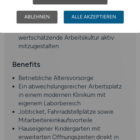
Laborprozessen und hoher Motivation,
diagnostische Standards aktiv
ABLEHNEN
ALLE AKZEPTIEREN
weiterzuentwickeln
Bereitschaft, eine respektvolle und
wertschätzende Arbeitskultur aktiv
mitzugestalten
Benefits
Betriebliche Altersvorsorge
Ein abwechslungsreicher Arbeitsplatz
in einem modernen Klinikum mit
eigenem Laborbereich
Jobticket, Fahrradstellplätze sowie
Mitarbeitereinkaufsvorteile
Hauseigener Kindergarten mit
erweiterten Öffnungszeiten direkt in