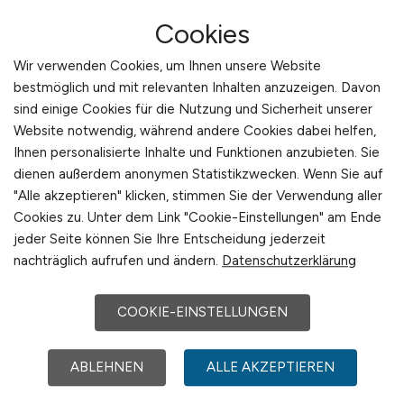
Allgemein-, Viszeral-, Gefäß- oder
Cookies
Orthopädie/Unfallchirurgie
Sichere operative Routine in der Basis-
Wir verwenden Cookies, um Ihnen unsere Website
und Regelversorgung (keine komplexen
bestmöglich und mit relevanten Inhalten anzuzeigen. Davon
oder hochspezialisierten Eingriffe)
sind einige Cookies für die Nutzung und Sicherheit unserer
Selbstständige, strukturierte
Website notwendig, während andere Cookies dabei helfen,
Arbeitsweise sowie hohe Team- und
Ihnen personalisierte Inhalte und Funktionen anzubieten. Sie
Einsatzbereitschaft
dienen außerdem anonymen Statistikzwecken. Wenn Sie auf
"Alle akzeptieren" klicken, stimmen Sie der Verwendung aller
Cookies zu. Unter dem Link "Cookie-Einstellungen" am Ende
Benefits
jeder Seite können Sie Ihre Entscheidung jederzeit
nachträglich aufrufen und ändern.
Datenschutzerklärung
Sie arbeiten als Vertretungsarzt in der
Vertragsart Arbeitnehmerüberlassung
COOKIE-EINSTELLUNGEN
Sie erhalten ab dem ersten Tag einen
Betreuer sowie feste Ansprechpartner
für alle Abrechnungs- und
ABLEHNEN
ALLE AKZEPTIEREN
Reisekostenthemen