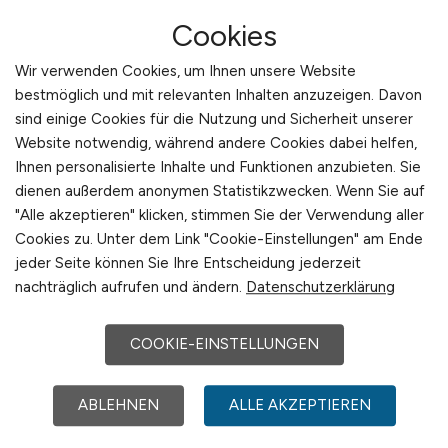
Zeichnungen haben
Bereitschaft zur Schichtarbeit (3 -
Cookies
Schichten) zeigen
Wir verwenden Cookies, um Ihnen unsere Website
Sie eine präzise Arbeitsweise
bestmöglich und mit relevanten Inhalten anzuzeigen. Davon
auszeichnet
sind einige Cookies für die Nutzung und Sicherheit unserer
Einen guten Umgang mit Messmitteln
Website notwendig, während andere Cookies dabei helfen,
für das Messen von Bauteilen haben
Ihnen personalisierte Inhalte und Funktionen anzubieten. Sie
dienen außerdem anonymen Statistikzwecken. Wenn Sie auf
"Alle akzeptieren" klicken, stimmen Sie der Verwendung aller
Benefits
Cookies zu. Unter dem Link "Cookie-Einstellungen" am Ende
30 Tage Urlaub
jeder Seite können Sie Ihre Entscheidung jederzeit
nachträglich aufrufen und ändern.
Datenschutzerklärung
Wir geben Ihnen wertvolle Tipps und
Feedback zu Ihren
Bewerbungsunterlagen und
COOKIE-EINSTELLUNGEN
Vorstellungsgesprächen
Wir erstellen ein Bewerberprofil mit
ABLEHNEN
ALLE AKZEPTIEREN
Ihren Stärken und Potentialen und