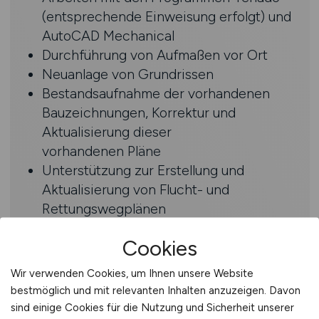
(entsprechende Einweisung erfolgt) und
AutoCAD Mechanical
Durchführung von Aufmaßen vor Ort
Neuanlage von Grundrissen
Bestandsaufnahme der vorhandenen
Bauzeichnungen, Korrektur und
Aktualisierung dieser
vorhandenen Pläne
Unterstützung zur Erstellung und
Aktualisierung von Flucht- und
Rettungswegplänen
Cookies
Profil
Wir verwenden Cookies, um Ihnen unsere Website
Ausbildung als Bauzeichner:in oder
bestmöglich und mit relevanten Inhalten anzuzeigen. Davon
vergleichbare Qualifikation
sind einige Cookies für die Nutzung und Sicherheit unserer