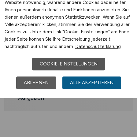
Gute Kenntnisse in AutoCAD
Website notwendig, während andere Cookies dabei helfen,
(Mechanical) zwingend notwendig
Ihnen personalisierte Inhalte und Funktionen anzubieten. Sie
Gute Kenntnisse in Tenado von Vorteil,
dienen außerdem anonymen Statistikzwecken. Wenn Sie auf
aber kein Muss
"Alle akzeptieren" klicken, stimmen Sie der Verwendung aller
Cookies zu. Unter dem Link "Cookie-Einstellungen" am Ende
Führerschein Klasse B von Vorteil –
jeder Seite können Sie Ihre Entscheidung jederzeit
wegen der Betreuung der
nachträglich aufrufen und ändern.
Datenschutzerklärung
verschiedenen Westerwald-Standorte
Gute Deutschkenntnisse
COOKIE-EINSTELLUNGEN
Benefits
ABLEHNEN
ALLE AKZEPTIEREN
Vielfältige Projekte und vielseitige
Aufgaben