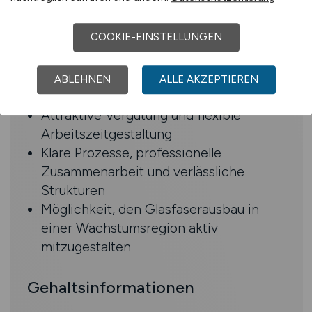
Kommunikation
COOKIE-EINSTELLUNGEN
Benefits
Hohe Eigenverantwortung bei
ABLEHNEN
ALLE AKZEPTIEREN
regionalen Infrastrukturprojekten
Attraktive Vergütung und flexible
Arbeitszeitgestaltung
Klare Prozesse, professionelle
Zusammenarbeit und verlässliche
Strukturen
Möglichkeit, den Glasfaserausbau in
einer Wachstumsregion aktiv
mitzugestalten
Gehaltsinformationen