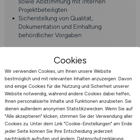
sowie Abstimmung mit internen
Projektbeteiligten
Sicherstellung von Qualität,
Dokumentation und Einhaltung
behördlicher Vorgaben
Profil
Cookies
Abgeschlossene Ausbildung im Tief-,
Wir verwenden Cookies, um Ihnen unsere Website
Straßen-, Kanal- oder Elektrobereich
bestmöglich und mit relevanten Inhalten anzuzeigen. Davon
Berufserfahrung als Bauleiter im
sind einige Cookies für die Nutzung und Sicherheit unserer
Leitungs-, Kabel- oder Tiefbau
Website notwendig, während andere Cookies dabei helfen,
Kenntnisse in Kabelzug,
Ihnen personalisierte Inhalte und Funktionen anzubieten. Sie
Montageabläufen und
dienen außerdem anonymen Statistikzwecken. Wenn Sie auf
"Alle akzeptieren" klicken, stimmen Sie der Verwendung aller
baustellenrelevanten Genehmigungen
Cookies zu. Unter dem Link "Cookie-Einstellungen" am Ende
Organisationsstärke, Selbstständigkeit
jeder Seite können Sie Ihre Entscheidung jederzeit
und klare, teamorientierte
nachträglich aufrufen und ändern.
Datenschutzerklärung