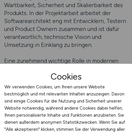
Wartbarkeit, Sicherheit und Skalierbarkeit des
Produkts. In der Projektarbeit arbeitet der
Softwarearchitekt eng mit Entwicklern, Testern
und Product Ownern zusammen und ist dafür
verantwortlich, technische Vision und
Umsetzung in Einklang zu bringen.
Eine zunehmend wichtige Rolle in modernen
MINT-Projekten ist die des Product Owners. Er
Cookies
repräsentiert die Kundenseite und definiert, was
entwickelt werden soll. Seine Aufgabe ist es,
Wir verwenden Cookies, um Ihnen unsere Website
Anforderungen zu priorisieren, Feedback zu
bestmöglich und mit relevanten Inhalten anzuzeigen. Davon
integrieren und sicherzustellen, dass das
sind einige Cookies für die Nutzung und Sicherheit unserer
Endprodukt den tatsächlichen Bedürfnissen
Website notwendig, während andere Cookies dabei helfen,
Ihnen personalisierte Inhalte und Funktionen anzubieten. Sie
entspricht. In agilen Teams arbeitet der Product
dienen außerdem anonymen Statistikzwecken. Wenn Sie auf
Owner eng mit dem Scrum Master und dem
"Alle akzeptieren" klicken, stimmen Sie der Verwendung aller