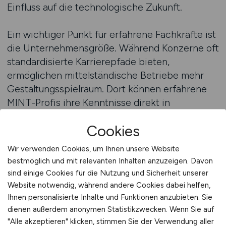
Einfluss auf die technologische Zukunft.
Ein wichtiger Punkt für erfahrene Fachkräfte ist
die Unternehmensgröße. Während Konzerne oft
standardisierte Karrierepfade bieten,
ermöglichen mittelständische Betriebe mehr
Gestaltungsspielraum. Dort können erfahrene
MINT-Profis ihre Kenntnisse direkt in
Produktentwicklungen, Innovationsstrategien
Cookies
und Prozessverbesserungen einbringen. Sie
erleben die Wirkung ihrer Arbeit unmittelbar –
Wir verwenden Cookies, um Ihnen unsere Website
eine Qualität, die in großen Organisationen oft
bestmöglich und mit relevanten Inhalten anzuzeigen. Davon
verloren geht.
sind einige Cookies für die Nutzung und Sicherheit unserer
Website notwendig, während andere Cookies dabei helfen,
Besonders spannend sind leitende
Ihnen personalisierte Inhalte und Funktionen anzubieten. Sie
dienen außerdem anonymen Statistikzwecken. Wenn Sie auf
Fachpositionen, die nicht zwingend
"Alle akzeptieren" klicken, stimmen Sie der Verwendung aller
Managementaufgaben erfordern, sondern tiefes