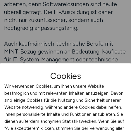
arbeiten, denn Softwarelösungen sind heute
überall gefragt. Die IT-Ausbildung ist daher
nicht nur zukunftssicher, sondern auch
hochgradig anpassungsfähig.
Auch kaufmännisch-technische Berufe mit
MINT-Bezug gewinnen an Bedeutung. Kaufleute
für IT-System-Management oder technische
Produktdesigner kombinieren technische und
Cookies
organisatorische Fähigkeiten. Sie planen,
koordinieren und kommunizieren zwischen
Wir verwenden Cookies, um Ihnen unsere Website
Fachabteilungen, Kunden und
bestmöglich und mit relevanten Inhalten anzuzeigen. Davon
Entwicklungsteams. Diese
sind einige Cookies für die Nutzung und Sicherheit unserer
Schnittstellenkompetenz ist für den Erfolg
Website notwendig, während andere Cookies dabei helfen,
moderner Unternehmen unverzichtbar.
Ihnen personalisierte Inhalte und Funktionen anzubieten. Sie
dienen außerdem anonymen Statistikzwecken. Wenn Sie auf
"Alle akzeptieren" klicken, stimmen Sie der Verwendung aller
In der Naturwissenschaft wiederum stehen