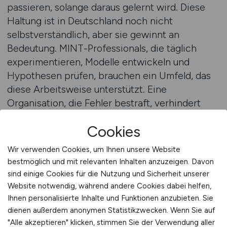
passieren, solange daraus gelernt wird. Diese
Haltung ist in Deutschland noch nicht
selbstverständlich, aber sie gewinnt an
Bedeutung. MINT-Professionals, die täglich
experimentieren, Modelle entwickeln und
Hypothesen prüfen, brauchen ein Umfeld, das
diese Arbeitsweise unterstützt. Eine
Organisation, die Fehler bestraft, verhindert
Fortschritt. Eine, die sie analysiert, wird besser
Cookies
mit jeder Iteration. Auch die
Kommunikationskultur ist zentral. In technischen
Wir verwenden Cookies, um Ihnen unsere Website
Projekten scheitern Ideen selten an Technik,
bestmöglich und mit relevanten Inhalten anzuzeigen. Davon
sondern an Missverständnissen. Unternehmen
sind einige Cookies für die Nutzung und Sicherheit unserer
mit offener Kommunikation fördern den
Website notwendig, während andere Cookies dabei helfen,
Austausch zwischen Abteilungen, vermeiden
Ihnen personalisierte Inhalte und Funktionen anzubieten. Sie
dienen außerdem anonymen Statistikzwecken. Wenn Sie auf
Silodenken und schaffen Vertrauen. Fachkräfte,
"Alle akzeptieren" klicken, stimmen Sie der Verwendung aller
die ihre Ideen einbringen können, erleben Sinn