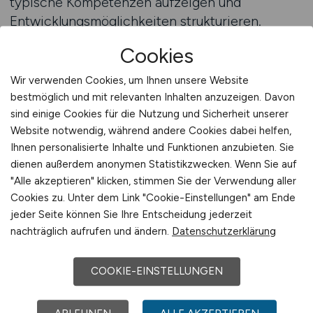
typische Kompetenzen aufzeigen und
Entwicklungsmöglichkeiten strukturieren.
Moderne Technologien verändern viele
Cookies
Berufsbilder so stark, dass ohne einen präzisen
Überblick leicht der Zusammenhang zwischen
Wir verwenden Cookies, um Ihnen unsere Website
Qualifikation, Aufgabenprofil und
bestmöglich und mit relevanten Inhalten anzuzeigen. Davon
Karriereaussichten verloren geht. Eine
sind einige Cookies für die Nutzung und Sicherheit unserer
Website notwendig, während andere Cookies dabei helfen,
strukturierte Betrachtung der technologischen
Ihnen personalisierte Inhalte und Funktionen anzubieten. Sie
Arbeitswelt hilft dabei, realistische Ziele zu
dienen außerdem anonymen Statistikzwecken. Wenn Sie auf
setzen und passende Schritte für die berufliche
"Alle akzeptieren" klicken, stimmen Sie der Verwendung aller
Weiterentwicklung einzuplanen.
Cookies zu. Unter dem Link "Cookie-Einstellungen" am Ende
jeder Seite können Sie Ihre Entscheidung jederzeit
Ein wichtiger Bestandteil dieser Orientierung
nachträglich aufrufen und ändern.
Datenschutzerklärung
besteht darin, Stellenanzeigen zu analysieren,
die Arbeitgeber auf dem Jobportal Nr. 1 für
COOKIE-EINSTELLUNGEN
MINT-Jobs veröffentlichen können. Sie zeigen,
welche technischen Fähigkeiten wirklich