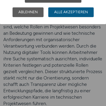
Ein spezialisiertes Portal, das als Jobportal Nr. 1
für MINT-Jobs gilt, bietet hierfür eine wertvolle
ABLEHNEN
ALLE AKZEPTIEREN
Grundlage. Die veröffentlichten Stellenanzeigen
zeigen konkret, welche Kompetenzen gefragt
sind, welche Rollen im Projektwesen besonders
an Bedeutung gewinnen und wie technische
Anforderungen mit organisatorischer
Verantwortung verbunden werden. Durch die
Nutzung digitaler Tools können Arbeitnehmer
ihre Suche systematisch ausrichten, individuelle
Kriterien festlegen und potenzielle Rollen
gezielt vergleichen. Dieser strukturierte Prozess
stärkt nicht nur die Orientierung, sondern
schafft auch Transparenz über mögliche
Entwicklungspfade, die langfristig zu einer
erfolgreichen Karriere im technischen
Projektwesen führen.