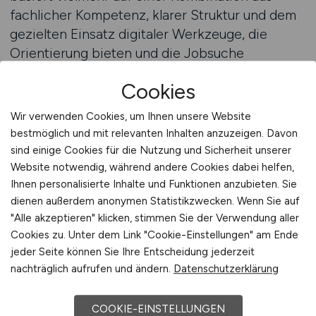
fachlicher Kompetenz, klarer Struktur und dem
gezielten Einsatz digitaler Werkzeuge, die
Orientierung bieten und die Jobsuche
erleichtern. Arbeitnehmer, die sich im
Cookies
Projektwesen etablieren möchten, profitieren
besonders von Tools, die ihre berufliche
Wir verwenden Cookies, um Ihnen unsere Website
Planung unterstützen und dabei helfen,
bestmöglich und mit relevanten Inhalten anzuzeigen. Davon
passende Rollen zu identifizieren. Technische
sind einige Cookies für die Nutzung und Sicherheit unserer
Projekte stellen hohe Anforderungen an
Website notwendig, während andere Cookies dabei helfen,
Ihnen personalisierte Inhalte und Funktionen anzubieten. Sie
Organisation, Kommunikation und analytische
dienen außerdem anonymen Statistikzwecken. Wenn Sie auf
Fähigkeiten. Um diese Anforderungen
"Alle akzeptieren" klicken, stimmen Sie der Verwendung aller
zuverlässig zu erfüllen, ist es wichtig, das eigene
Cookies zu. Unter dem Link "Cookie-Einstellungen" am Ende
Profil zu kennen und realistisch einzuschätzen,
jeder Seite können Sie Ihre Entscheidung jederzeit
in welchen Bereichen man sich am besten
nachträglich aufrufen und ändern.
Datenschutzerklärung
einbringen kann.
COOKIE-EINSTELLUNGEN