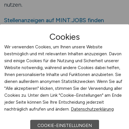
nutzen.
Stellenanzeigen auf MINT.JOBS finden
Cookies
MINT.JOBS Jobfinder für
Produktionstechnik
Wir verwenden Cookies, um Ihnen unsere Website
bestmöglich und mit relevanten Inhalten anzuzeigen. Davon
Der MINT.JOBS Jobfinder ist ein
sind einige Cookies für die Nutzung und Sicherheit unserer
unverzichtbares Werkzeug für alle, die gezielt
Website notwendig, während andere Cookies dabei helfen,
nach Produktionstechnik-Stellen suchen. Er
Ihnen personalisierte Inhalte und Funktionen anzubieten. Sie
ermöglicht eine präzise und effiziente
dienen außerdem anonymen Statistikzwecken. Wenn Sie auf
Jobsuche in einem der wichtigsten technischen
"Alle akzeptieren" klicken, stimmen Sie der Verwendung aller
Cookies zu. Unter dem Link "Cookie-Einstellungen" am Ende
Berufsfelder. Durch die Spezialisierung auf
jeder Seite können Sie Ihre Entscheidung jederzeit
MINT-Themen werden ausschließlich relevante
nachträglich aufrufen und ändern.
Datenschutzerklärung
Positionen angezeigt, was Bewerbern eine
gezielte Karriereplanung ermöglicht.
COOKIE-EINSTELLUNGEN