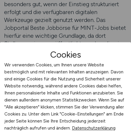
besonders gut, wenn der Einstieg strukturiert
erfolgt und die verfügbaren digitalen
Werkzeuge gezielt genutzt werden. Das
Jobportal Beste Jobbörse für MINT-Jobs bietet
hierfür eine wichtige Grundlage, da dort
Stellenanzeigen veröffentlicht werden, die eine
klare Orientierung zu geeigneten
Cookies
Tätigkeitsfeldern bieten. Diese Transparenz
Wir verwenden Cookies, um Ihnen unsere Website
erleichtert die Einschätzung, welche Rollen
bestmöglich und mit relevanten Inhalten anzuzeigen. Davon
realistische Entwicklungsperspektiven bieten
sind einige Cookies für die Nutzung und Sicherheit unserer
und wie sich vorhandene Kompetenzen optimal
Website notwendig, während andere Cookies dabei helfen,
einsetzen lassen. Naturwissenschaftliche
Ihnen personalisierte Inhalte und Funktionen anzubieten. Sie
Quereinsteiger profitieren davon, dass viele
dienen außerdem anonymen Statistikzwecken. Wenn Sie auf
moderne Tätigkeiten ein gutes Verständnis für
"Alle akzeptieren" klicken, stimmen Sie der Verwendung aller
wissenschaftliche Methoden benötigen,
Cookies zu. Unter dem Link "Cookie-Einstellungen" am Ende
jeder Seite können Sie Ihre Entscheidung jederzeit
unabhängig davon, ob diese in der Forschung
nachträglich aufrufen und ändern.
Datenschutzerklärung
oder in technischen Anwendungen genutzt