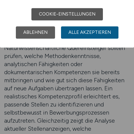
werden.
COOKIE-EINSTELLUNGEN
Ein wesentlicher Schritt zur erfolgreichen
Neuorientierung besteht darin, die eigenen
ABLEHNEN
ALLE AKZEPTIEREN
Stärken konkret zu analysieren.
Naturwissenschaftliche Quereinsteiger sollten
prüfen, welche Methodenkenntnisse,
analytischen Fähigkeiten oder
dokumentarischen Kompetenzen sie bereits
mitbringen und wie gut sich diese Fähigkeiten
auf neue Aufgaben übertragen lassen. Ein
realistisches Kompetenzprofil erleichtert es,
passende Stellen zu identifizieren und
selbstbewusst in Bewerbungsprozessen
aufzutreten. Gleichzeitig zeigt die Analyse
aktueller Stellenanzeigen, welche