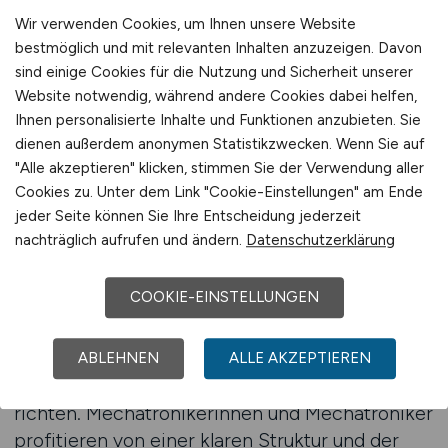
Stellenanzeigen auf MINT.JOBS finden
Wir verwenden Cookies, um Ihnen unsere Website
bestmöglich und mit relevanten Inhalten anzuzeigen. Davon
MINT.JOBS Jobfinder für
sind einige Cookies für die Nutzung und Sicherheit unserer
Website notwendig, während andere Cookies dabei helfen,
Mechatroniker
Ihnen personalisierte Inhalte und Funktionen anzubieten. Sie
Die Suche nach einer geeigneten Position in
dienen außerdem anonymen Statistikzwecken. Wenn Sie auf
der Mechatronik kann herausfordernd sein, da
"Alle akzeptieren" klicken, stimmen Sie der Verwendung aller
Cookies zu. Unter dem Link "Cookie-Einstellungen" am Ende
die Branche eine enorme Bandbreite an
jeder Seite können Sie Ihre Entscheidung jederzeit
Tätigkeiten abdeckt. Der MINT.JOBS Jobfinder
nachträglich aufrufen und ändern.
Datenschutzerklärung
erleichtert diesen Prozess und bietet eine
einfache Möglichkeit, gezielt passende Stellen
COOKIE-EINSTELLUNGEN
zu entdecken. Auf dem Portal werden
ausschließlich Anzeigen veröffentlicht, die sich
an qualifizierte Fachkräfte aus den Bereichen
ABLEHNEN
ALLE AKZEPTIEREN
Technik, Ingenieurwesen und Automation
richten. Mechatronikerinnen und Mechatroniker
profitieren von einer klaren Struktur und der