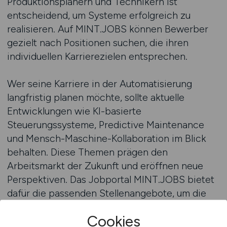
Produktionsplanern und Technikern ist
entscheidend, um Systeme erfolgreich zu
realisieren. Auf MINT.JOBS können Bewerber
gezielt nach Positionen suchen, die ihren
individuellen Karrierezielen entsprechen.
Wer seine Karriere in der Automatisierung
langfristig planen möchte, sollte aktuelle
Entwicklungen wie KI-basierte
Steuerungssysteme, Predictive Maintenance
und Mensch-Maschine-Kollaboration im Blick
behalten. Diese Themen prägen den
Arbeitsmarkt der Zukunft und eröffnen neue
Perspektiven. Das Jobportal MINT.JOBS bietet
dafür die passenden Stellenangebote, um die
eigene Expertise optimal einzusetzen.
Cookies